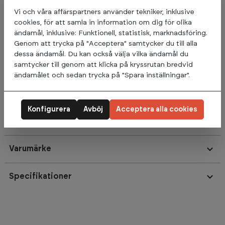
skydd för golven.
Vi och våra affärspartners använder tekniker, inklusive
cookies, för att samla in information om dig för olika
Denna bänk är utformad för att klara av de mest krävande
ändamål, inklusive: Funktionell, statistisk, marknadsföring.
träningspassen och erbjuder optimal användarkomfort. Med
Genom att trycka på "Acceptera" samtycker du till alla
sin estetiskt tilltalande design passar den perfekt in i alla gym
dessa ändamål. Du kan också välja vilka ändamål du
och ger en bekväm och säker användarupplevelse. Spirit
samtycker till genom att klicka på kryssrutan bredvid
flatbänk SP-4201 är en del av en komplett serie av bänkar
ändamålet och sedan trycka på "Spara inställningar".
och ställningar som är designade för dagens styrketräning.
Konfigurera
Avböj
Acceptera alla cookies
Omdömen
Varumärke
Specifikationer