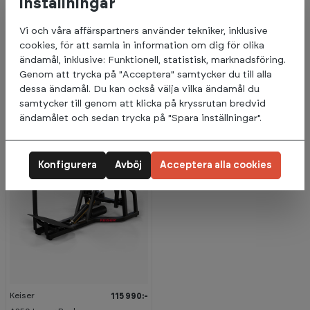
inställningar
Spirit
Spirit
55 990:-
11 990:-
Vi och våra affärspartners använder tekniker, inklusive
Abdominal / Back
Leg Raise/Dip
cookies, för att samla in information om dig för olika
Extension SP-4609
ändamål, inklusive: Funktionell, statistisk, marknadsföring.
Förväntas på lager 18.09.2026
Förväntas på lager 15.11.2026
Genom att trycka på "Acceptera" samtycker du till alla
dessa ändamål. Du kan också välja vilka ändamål du
samtycker till genom att klicka på kryssrutan bredvid
ändamålet och sedan trycka på "Spara inställningar".
Konfigurera
Avböj
Acceptera alla cookies
Keiser
115 990:-