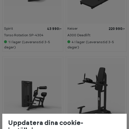
Spirit
Keiser
43 990:-
220 990:-
Torso Rotation SP-4304
A300 Deadlift
1
I lager (Leveranstid 3-5
4
I lager (Leveranstid 3-5
dagar)
dagar)
Uppdatera dina cookie-