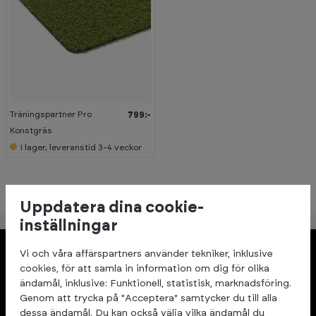
Träningspartner Pro
799:-
Konstgräs
I lager, leveranstid 3-4 veckor
Uppdatera dina cookie-
inställningar
Om Träningspartner
Vi och våra affärspartners använder tekniker, inklusive
cookies, för att samla in information om dig för olika
Träningspartner har gymutrustning för dig som vill kunna 
ändamål, inklusive: Funktionell, statistisk, marknadsföring.
träna i hemmet eller på företaget. Träningspartner har 
Genom att trycka på "Acceptera" samtycker du till alla
grym specialkompetens och lång erfarenhet av effektiva 
dessa ändamål. Du kan också välja vilka ändamål du