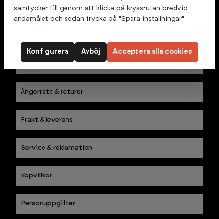
träningsredskap för ditt hemmagym. I vårt sortiment 
samtycker till genom att klicka på kryssrutan bredvid
hittar du allt från löpband till multigym och annan 
ändamålet och sedan trycka på "Spara inställningar".
träningsutrustning för alla plånböcker.
Konfigurera
Avböj
Acceptera alla cookies
Kontakta oss
Ångerrätt & returer
Frakt & leverans
Service & reklamation
Köpvillkor
Personuppgifter