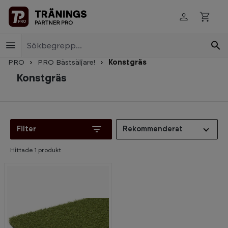
Skip to main content
PRO
PRO Bästsäljare!
Konstgräs
Konstgräs
Filter
Rekommenderat
Hittade
1
produkt