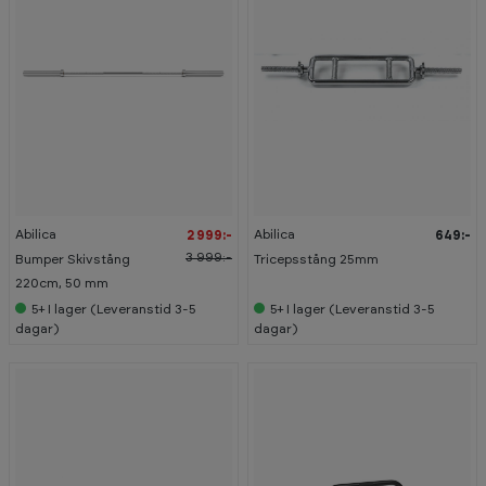
-
2
5
%
Abilica
Abilica
2 999:-
649:-
3 999:-
Bumper Skivstång
Tricepsstång 25mm
220cm, 50 mm
5+
I lager (Leveranstid 3-5
5+
I lager (Leveranstid 3-5
dagar)
dagar)