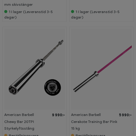
mm skivstänger
1
I lager (Leveranstid 3-5
1
I lager (Leveranstid 3-5
dagar)
dagar)
American Barbell
American Barbell
9 990:-
5 990:-
Chewy Bar 20TPI
Cerakote Training Bar Pink
Styrkelyftsstång
15 kg
Beställningsvara
Beställningsvara