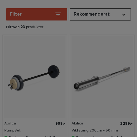
Filter
Rekommenderat
Hittade
23
produkter
Abilica
Abilica
999:-
2 299:-
PumpSet
Viktstång 200cm - 50 mm