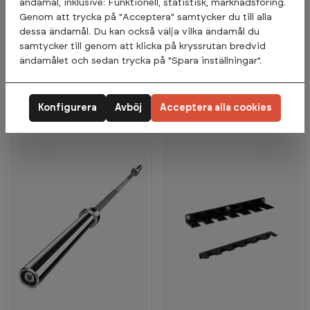
ändamål, inklusive: Funktionell, statistisk, marknadsföring.
Genom att trycka på "Acceptera" samtycker du till alla
dessa ändamål. Du kan också välja vilka ändamål du
samtycker till genom att klicka på kryssrutan bredvid
Abilica
American Barbell
2 799:-
6 499:-
ändamålet och sedan trycka på "Spara inställningar".
Skivstång Olympisk 20 kg
Cerakote Training Bar
220 cm 50 mm
Navy Blue 20 kg
5+
I lager (Leveranstid 3-5
5+
I lager (Leveranstid 3-5
Konfigurera
Avböj
Acceptera alla cookies
dagar)
dagar)