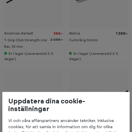
-
8
1
%
American Barbell
Abilica
399:-
1 399:-
O
u
2 099:-
T-Grip Club Strength Lite
Curlstång 50mm
t
l
Bar, 25 mm
e
5+
I lager (Leveranstid 3-5
5+
I lager (Leveranstid 3-5
t
dagar)
dagar)
Uppdatera dina cookie-
inställningar
Vi och våra affärspartners använder tekniker, inklusive
cookies, för att samla in information om dig för olika