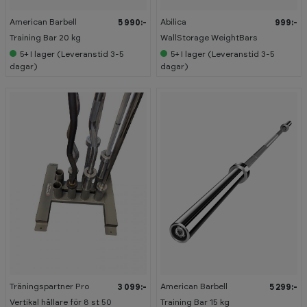
American Barbell
Abilica
5 990:-
999:-
Training Bar 20 kg
WallStorage WeightBars
5+
I lager (Leveranstid 3-5
5+
I lager (Leveranstid 3-5
dagar)
dagar)
Träningspartner Pro
American Barbell
3 099:-
5 299:-
Vertikal hållare för 8 st 50
Training Bar 15 kg