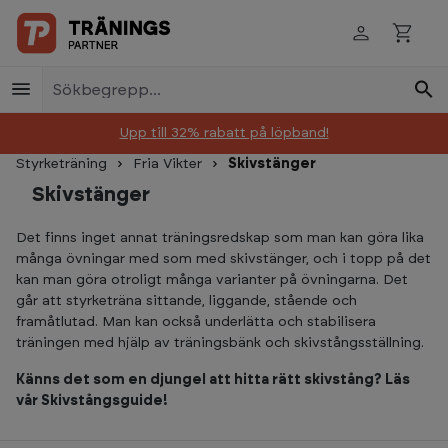
Skip to main content
Upp till 32% rabatt på löpband!
Styrketräning
Fria Vikter
Skivstänger
Skivstänger
Det finns inget annat träningsredskap som man kan göra lika
många övningar med som med skivstänger, och i topp på det
kan man göra otroligt många varianter på övningarna. Det
går att styrketräna sittande, liggande, stående och
framåtlutad. Man kan också underlätta och stabilisera
träningen med hjälp av träningsbänk och skivstångsställning.
Känns det som en djungel att hitta rätt skivstång? Läs
vår
Skivstångsguide!