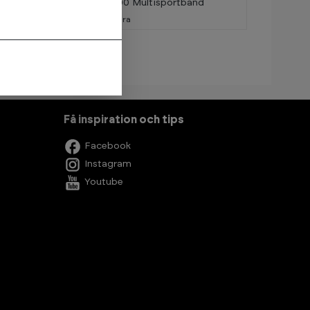
Normill XC-3300 Multisportband
Beställningsvara
Få inspiration och tips
Facebook
Instagram
Youtube