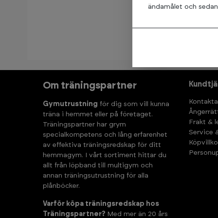
XC-Mill 
ändamålet och sedan t
5+
I lage
Kundtjä
Om träningspartner
Kontakta
Gymutrustning
för dig som vill kunna
Ångerrät
träna i hemmet eller på företaget.
Frakt & 
Träningspartner har grym
Service 
specialkompetens och lång erfarenhet
Köpvillko
av effektiva träningsredskap för ditt
Personup
hemmagym. I vårt sortiment hittar du
allt från löpband till multigym och
annan träningsutrustning för alla
plånböcker.
Varför köpa träningsredskap hos
Träningspartner?
Med mer än 20 års