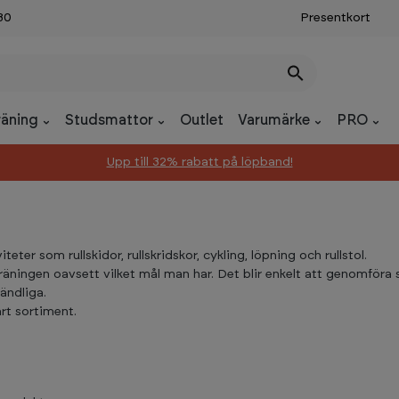
30
Presentkort
räning
Studsmattor
Outlet
Varumärke
PRO
Upp till 32% rabatt på löpband!
ter som rullskidor, rullskridskor, cykling, löpning och rullstol.
träningen oavsett vilket mål man har. Det blir enkelt att genomföra
ändliga.
årt sortiment.