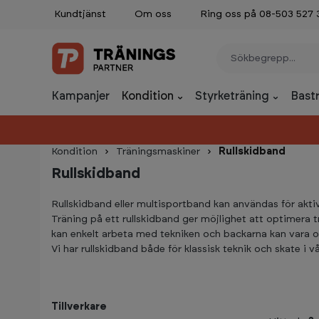
Kundtjänst
Om oss
Ring oss på 08-503 527 
p to main content
Skip to search
Skip to main navigation
Kampanjer
Kondition
Styrketräning
Bast
Kondition
Träningsmaskiner
Rullskidband
Rullskidband
Rullskidband eller multisportband kan användas för aktivite
Träning på ett rullskidband ger möjlighet att optimera 
kan enkelt arbeta med tekniken och backarna kan vara o
Vi har rullskidband både för klassisk teknik och skate i v
Tillverkare