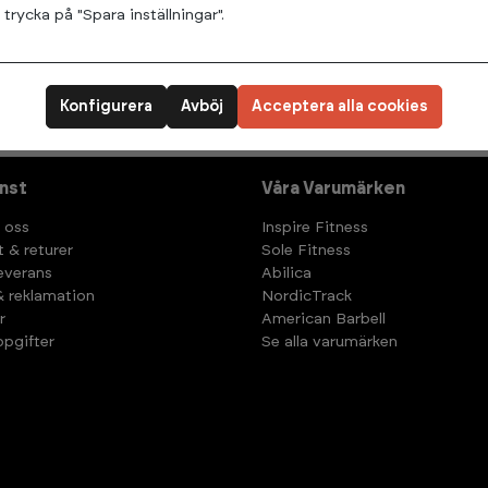
2700 Löpband
Normill XC 3000 Multisportband
rycka på "Spara inställningar".
r (Leveranstid 3-5 dagar)
Beställningsvara
Konfigurera
Avböj
Acceptera alla cookies
nst
Våra Varumärken
 oss
Inspire Fitness
t & returer
Sole Fitness
leverans
Abilica
& reklamation
NordicTrack
r
American Barbell
pgifter
Se alla varumärken