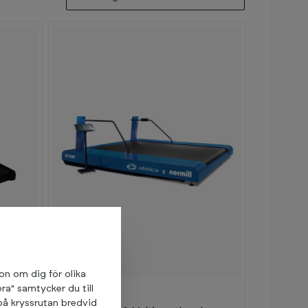
ion om dig för olika
ra" samtycker du till
Abilica
på kryssrutan bredvid