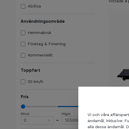
Hittade
3
Abilica
Användningsområde
Hemmabruk
Företag & Förening
Kommersiellt
Toppfart
30 km/h
Pris
Minst
Högst
Vi och våra affärspart
:-
–
:-
ändamål, inklusive: F
Abilica
alla dessa ändamål. D