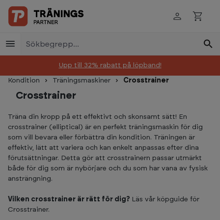
Skip to main content
Upp till 32% rabatt på löpband!
Kondition
Träningsmaskiner
Crosstrainer
Crosstrainer
Träna din kropp på ett effektivt och skonsamt sätt! En
crosstrainer (elliptical) är en perfekt träningsmaskin för dig
som vill bevara eller förbättra din kondition. Träningen är
effektiv, lätt att variera och kan enkelt anpassas efter dina
förutsättningar. Detta gör att crosstrainern passar utmärkt
både för dig som är nybörjare och du som har vana av fysisk
ansträngning.
Vilken crosstrainer är rätt för dig?
Läs vår köpguide för
Crosstrainer.