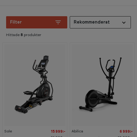
Filter
Rekommenderat
Hittade
8
produkter
-
-
2
3
7
6
%
%
Sole
Abilica
15 999:-
6 999:-