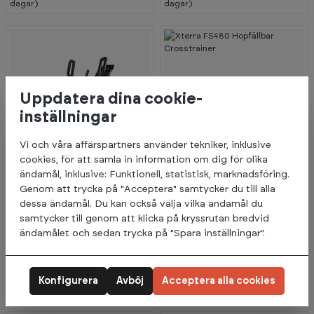
dagar)
dagar)
Uppdatera dina cookie-
inställningar
Vi och våra affärspartners använder tekniker, inklusive
cookies, för att samla in information om dig för olika
-
ändamål, inklusive: Funktionell, statistisk, marknadsföring.
3
Genom att trycka på "Acceptera" samtycker du till alla
3
%
dessa ändamål. Du kan också välja vilka ändamål du
samtycker till genom att klicka på kryssrutan bredvid
Abilica
Xterra
16 999:-
9 999:-
F
ändamålet och sedan trycka på "Spara inställningar".
R
14 999:-
E900
FS480 Hopfällbar
I
F
Crosstrainer
R
5+
I lager (Leveranstid 3-5
A
Konfigurera
Avböj
Acceptera alla cookies
K
Förväntas på lager 16.09.2026
dagar)
T