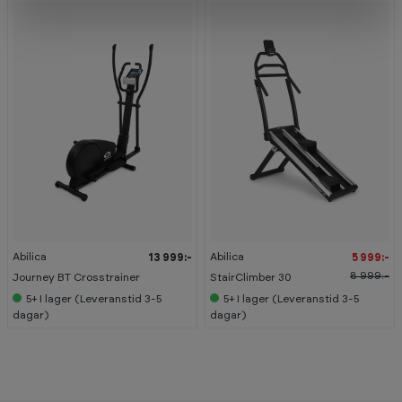
-
3
3
%
Abilica
Abilica
13 999:-
5 999:-
8 999:-
Journey BT Crosstrainer
StairClimber 30
5+
I lager (Leveranstid 3-5
5+
I lager (Leveranstid 3-5
dagar)
dagar)