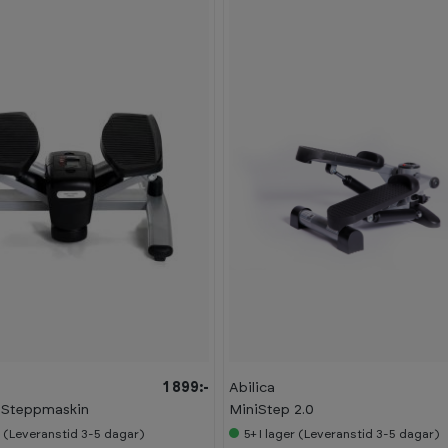
-
3
1
%
1 899:-
Abilica
 Steppmaskin
MiniStep 2.0
r (Leveranstid 3-5 dagar)
5+
I lager (Leveranstid 3-5 dagar)