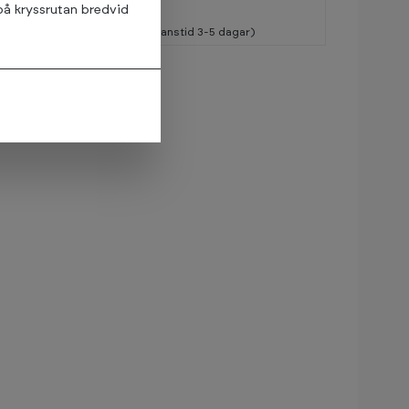
på kryssrutan bredvid
1
I lager (Leveranstid 3-5 dagar)