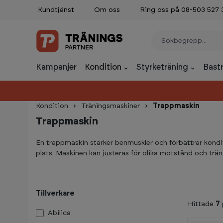
Kundtjänst
Om oss
Ring oss på 08-503 527 
p to main content
Skip to search
Skip to main navigation
Kampanjer
Kondition
Styrketräning
Bast
Kondition
Träningsmaskiner
Trappmaskin
Trappmaskin
En trappmaskin stärker benmuskler och förbättrar kon
plats. Maskinen kan justeras för olika motstånd och trä
Tillverkare
Hittade
7
Abilica