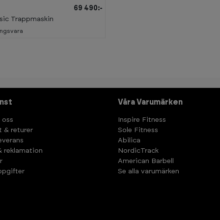
69 490:-
sic Trappmaskin
ingsvara
nst
Våra Varumärken
 oss
Inspire Fitness
t & returer
Sole Fitness
leverans
Abilica
& reklamation
NordicTrack
r
American Barbell
pgifter
Se alla varumärken