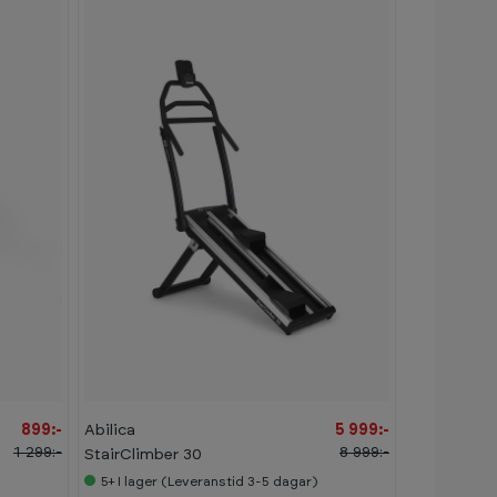
-
3
3
%
899:-
Abilica
5 999:-
1 299:-
8 999:-
StairClimber 30
5+
I lager (Leveranstid 3-5 dagar)