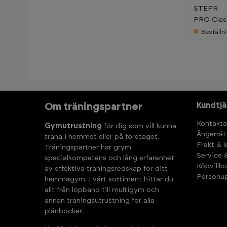
STEPR
PRO Clas
Beställn
Kundtjä
Om träningspartner
Kontakta
Gymutrustning
för dig som vill kunna
Ångerrät
träna i hemmet eller på företaget.
Frakt & 
Träningspartner har grym
Service 
specialkompetens och lång erfarenhet
Köpvillko
av effektiva träningsredskap för ditt
Personup
hemmagym. I vårt sortiment hittar du
allt från löpband till multigym och
annan träningsutrustning för alla
plånböcker.