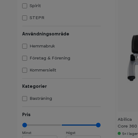
Spirit
STEPR
Användningsområde
Hemmabruk
Företag & Förening
Kommersiellt
Kategorier
Basträning
Pris
Abilica
Core 360
Minst
Högst
5+
I lage