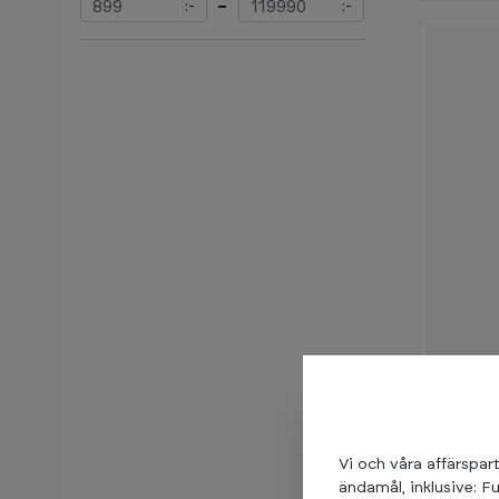
:-
–
:-
STEPR
Vi och våra affärspart
GO Trapp
ändamål, inklusive: F