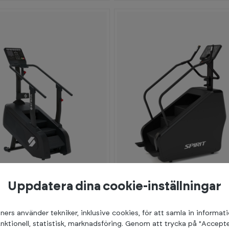
Uppdatera dina cookie-inställningar
34 999:-
Spirit
ners använder tekniker, inklusive cookies, för att samla in informat
maskin
CSC980 Stairclimber
unktionell, statistisk, marknadsföring. Genom att trycka på "Accepte