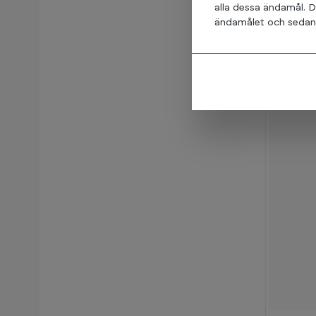
alla dessa ändamål. D
ändamålet och sedan t
5+
I lage