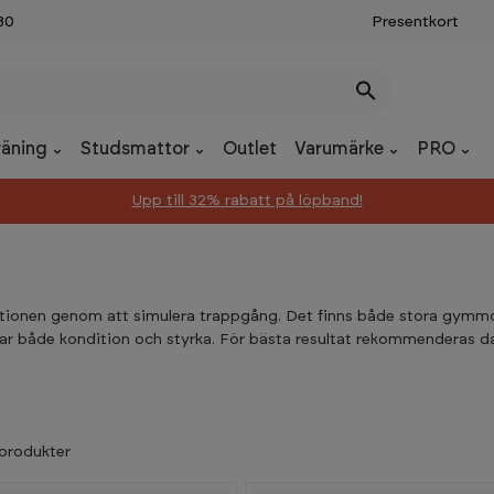
30
Presentkort
räning
Studsmattor
Outlet
Varumärke
PRO
Upp till 32% rabatt på löpband!
ditionen genom att simulera trappgång. Det finns både stora gym
nar både kondition och styrka. För bästa resultat rekommenderas da
produkter