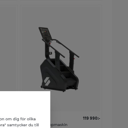
89 990:-
STEPR
119 990:-
ion om dig för olika
XL Classic Trappmaskin
ra" samtycker du till