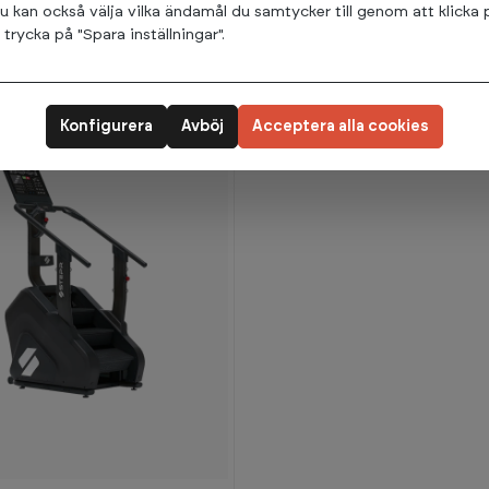
u kan också välja vilka ändamål du samtycker till genom att klicka 
Trappmaskin
rycka på "Spara inställningar".
r (Leveranstid 3-5 dagar)
2
I lager (Leveranstid 3-5 dagar)
Konfigurera
Avböj
Acceptera alla cookies