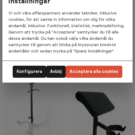
inställningar
Vi och våra affärspartners använder tekniker, inklusive
-
cookies, för att samla in information om dig för olika
3
ändamål, inklusive: Funktionell, statistisk, marknadsföring.
3
%
Genom att trycka på "Acceptera" samtycker du till alla
dessa ändamål. Du kan också välja vilka ändamål du
Abilica
Abilica
1 499:-
9 999:-
samtycker till genom att klicka på kryssrutan bredvid
14 999:-
W8 Support, 25 mm
PR 550 Power Rack
ändamålet och sedan trycka på "Spara inställningar".
5+
I lager (Leveranstid 3-5
dagar)
Förväntas på lager 21.08.2026
Konfigurera
Avböj
Acceptera alla cookies