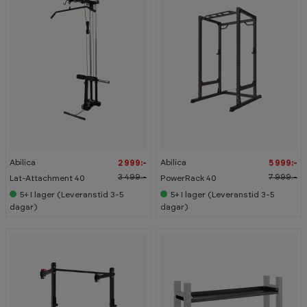
-
-
1
2
4
5
%
%
Abilica
Abilica
2 999:-
5 999:-
3 499:-
7 999:-
Lat-Attachment 40
PowerRack 40
5+
I lager (Leveranstid 3-5
5+
I lager (Leveranstid 3-5
dagar)
dagar)