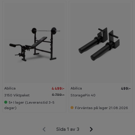
-
3
4
%
Abilica
Abilica
4 499:-
499:-
6 799:-
3150 Viktpaket
StoragePin 40
5+
I lager (Leveranstid 3-5
dagar)
Förväntas på lager 21.08.2026
Sida 1 av 3