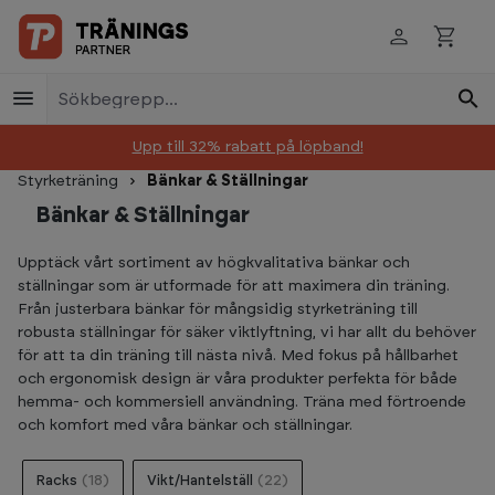
Skip to main content
Upp till 32% rabatt på löpband!
Styrketräning
Bänkar & Ställningar
Bänkar & Ställningar
Upptäck vårt sortiment av högkvalitativa bänkar och
ställningar som är utformade för att maximera din träning.
Från justerbara bänkar för mångsidig styrketräning till
robusta ställningar för säker viktlyftning, vi har allt du behöver
för att ta din träning till nästa nivå. Med fokus på hållbarhet
och ergonomisk design är våra produkter perfekta för både
hemma- och kommersiell användning. Träna med förtroende
och komfort med våra bänkar och ställningar.
Racks
(18)
Vikt/Hantelställ
(22)