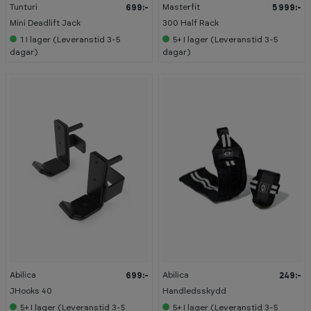
Tunturi
Masterfit
699:-
5 999:-
Mini Deadlift Jack
300 Half Rack
1
I lager (Leveranstid 3-5
5+
I lager (Leveranstid 3-5
dagar)
dagar)
Abilica
Abilica
699:-
249:-
JHooks 40
Handledsskydd
5+
I lager (Leveranstid 3-5
5+
I lager (Leveranstid 3-5