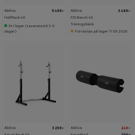
Abilica
Abilica
5 499:-
3 499:-
HalfRack 40
FID Bench 40
Träningsbänk
5+
I lager (Leveranstid 3-5
dagar)
Förväntas på lager 11.09.2026
-
3
8
%
Abilica
Abilica
3 299:-
249:-
399:-
Squat Rack 40
SquatPad