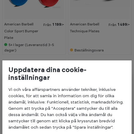
American Barbell
American Barbell
1 199:-
1 499:-
Från
Från
Color Sport Bumper
Technique Plates
Plate
5+
I lager (Leveranstid 3-5
dagar)
Beställningsvara
Uppdatera dina cookie-
inställningar
Vi och våra affärspartners använder tekniker, inklusive
cookies, för att samla in information om dig för olika
ändamål, inklusive: Funktionell, statistisk, marknadsföring.
Genom att trycka på "Acceptera" samtycker du till alla
dessa ändamål. Du kan också välja vilka ändamål du
samtycker till genom att klicka på kryssrutan bredvid
ändamålet och sedan trycka på "Spara inställningar".