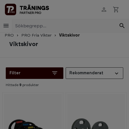
Skip to main content
PRO
PRO Fria Vikter
Viktskivor
Viktskivor
Filter
Rekommenderat
Hittade
9
produkter