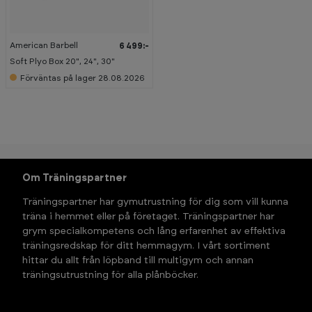
American Barbell
6 499:-
Soft Plyo Box 20", 24", 30"
Förväntas på lager 28.08.2026
Om Träningspartner
Träningspartner har gymutrustning för dig som vill kunna 
träna i hemmet eller på företaget. Träningspartner har 
grym specialkompetens och lång erfarenhet av effektiva 
träningsredskap för ditt hemmagym. I vårt sortiment 
hittar du allt från löpband till multigym och annan 
träningsutrustning för alla plånböcker.