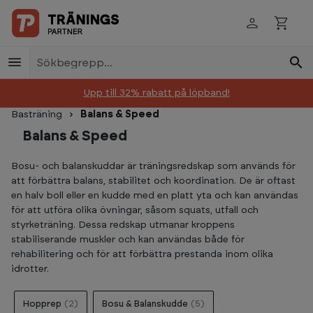
Skip to main content
Upp till 32% rabatt på löpband!
Basträning
Balans & Speed
Balans & Speed
Bosu- och balanskuddar är träningsredskap som används för
att förbättra balans, stabilitet och koordination. De är oftast
en halv boll eller en kudde med en platt yta och kan användas
för att utföra olika övningar, såsom squats, utfall och
styrketräning. Dessa redskap utmanar kroppens
stabiliserande muskler och kan användas både för
rehabilitering och för att förbättra prestanda inom olika
idrotter.
Hopprep
(2)
Bosu & Balanskudde
(5)