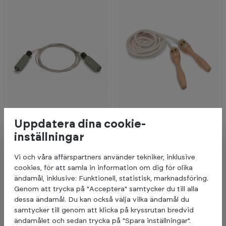
Uppdatera dina cookie-
inställningar
Abilica
Abilica
249:-
129:-
JumpUp
JumpRope ECO
Vi och våra affärspartners använder tekniker, inklusive
5+
I lager (Leveranstid 3-5
5+
I lager (Leveranstid 3-5
cookies, för att samla in information om dig för olika
dagar)
dagar)
ändamål, inklusive: Funktionell, statistisk, marknadsföring.
Genom att trycka på "Acceptera" samtycker du till alla
dessa ändamål. Du kan också välja vilka ändamål du
samtycker till genom att klicka på kryssrutan bredvid
ändamålet och sedan trycka på "Spara inställningar".