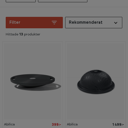
Filter
Rekommenderat
Hittade
13
produkter
-
2
0
%
Abilica
Abilica
399:-
1 499:-