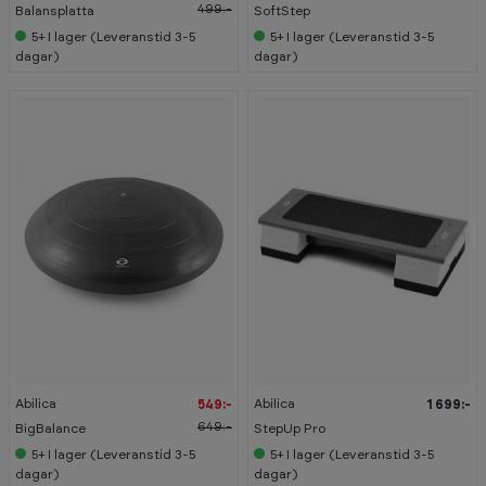
499:-
Balansplatta
SoftStep
5+
I lager (Leveranstid 3-5
5+
I lager (Leveranstid 3-5
dagar)
dagar)
-
1
5
%
Abilica
Abilica
549:-
1 699:-
649:-
BigBalance
StepUp Pro
5+
I lager (Leveranstid 3-5
5+
I lager (Leveranstid 3-5
dagar)
dagar)