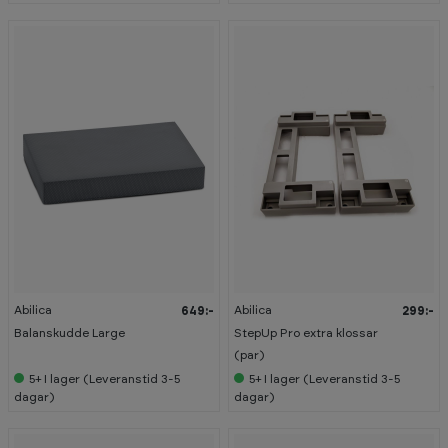
Abilica
Abilica
649:-
299:-
Balanskudde Large
StepUp Pro extra klossar
(par)
5+
I lager (Leveranstid 3-5
5+
I lager (Leveranstid 3-5
dagar)
dagar)