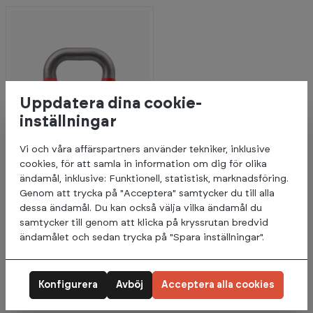
Uppdatera dina cookie-
inställningar
Vi och våra affärspartners använder tekniker, inklusive
cookies, för att samla in information om dig för olika
ändamål, inklusive: Funktionell, statistisk, marknadsföring.
Genom att trycka på "Acceptera" samtycker du till alla
dessa ändamål. Du kan också välja vilka ändamål du
American Barbell
1 899:-
samtycker till genom att klicka på kryssrutan bredvid
Competition Kettlebells
ändamålet och sedan trycka på "Spara inställningar".
5+
I lager (Leveranstid 3-5
dagar)
Konfigurera
Avböj
Acceptera alla cookies