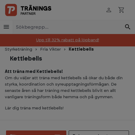
Skip to main content
Upp till 32% rabatt på löpband!
Styrketräning
Fria Vikter
Kettlebells
Kettlebells
Att träna med Kettlebells!
Om du väljer att träna med kettlebells så ökar du både din
styrka, koordination och syreupptagningsförmågan. De
senaste åren så har träning med kettlebells blivit en allt
vanligare träningsform både hemma och på gymmen.
Lär dig träna med kettlebells!