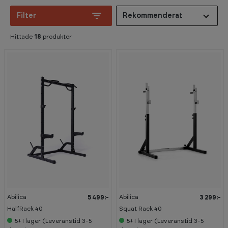
Filter
Rekommenderat
Hittade
18
produkter
Abilica
Abilica
5 499:-
3 299:-
HalfRack 40
Squat Rack 40
5+
I lager (Leveranstid 3-5
5+
I lager (Leveranstid 3-5