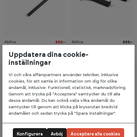
-
3
1
%
Abilica
Abilica
899:-
999:-
1 299:-
Dip-Attachment 500
SafetyArms 500
Uppdatera dina cookie-
5+
I lager (Leveranstid 3-5
inställningar
Förväntas på lager 21.08.2026
dagar)
Vi och våra affärspartners använder tekniker, inklusive
cookies, för att samla in information om dig för olika
ändamål, inklusive: Funktionell, statistisk, marknadsföring.
Genom att trycka på "Acceptera" samtycker du till alla
dessa ändamål. Du kan också välja vilka ändamål du
samtycker till genom att klicka på kryssrutan bredvid
ändamålet och sedan trycka på "Spara inställningar".
Konfigurera
Avböj
Acceptera alla cookies
-