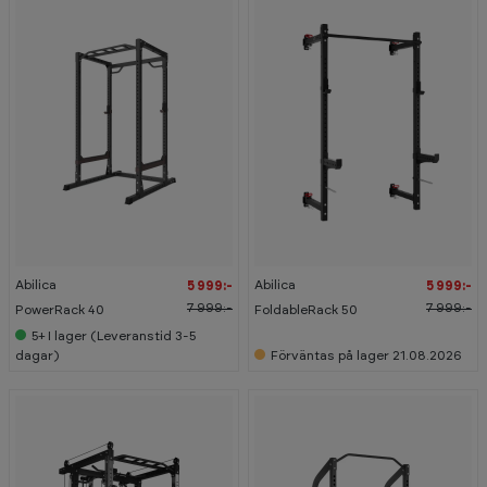
-
-
2
2
5
5
%
%
Abilica
Abilica
5 999:-
5 999:-
7 999:-
7 999:-
PowerRack 40
FoldableRack 50
5+
I lager (Leveranstid 3-5
dagar)
Förväntas på lager 21.08.2026