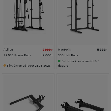
-
3
3
%
Abilica
Masterfit
9 999:-
5 999:-
14 999:-
PR 550 Power Rack
300 Half Rack
5+
I lager (Leveranstid 3-5
Förväntas på lager 21.08.2026
dagar)