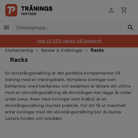
Skip to main content
Upp till 32% rabatt på löpband!
Styrketräning
Bänkar & Ställningar
Racks
Racks
En skivstångsställning är det perfekta komplementet till
träning med en träningsbänk. Komplexa övningar som
bänkpress, sned bänkpress och axelpress är lättare att utföra
med en skivstångsställning då skivstången kan läggs åt sidan
under paus. Även med övningar som knäböj är en
skivstångsställning mycket praktisk. För att få ut maximalt
antal övningar med din skivstångsställning bör du kunna
justera höjden och bredden.