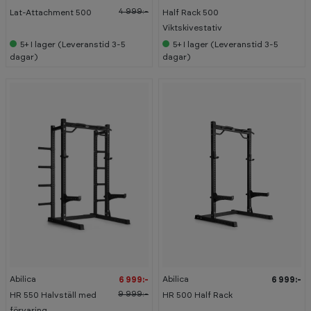
4 999:-
Lat-Attachment 500
Half Rack 500
Viktskivestativ
5+
I lager (Leveranstid 3-5
5+
I lager (Leveranstid 3-5
dagar)
dagar)
-
3
0
%
Abilica
Abilica
6 999:-
6 999:-
9 999:-
HR 550 Halvställ med
HR 500 Half Rack
förvaring