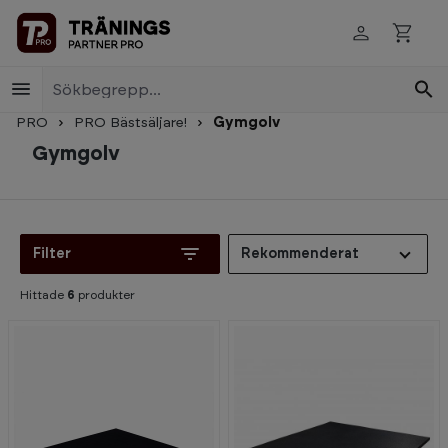
Skip to main content
PRO
PRO Bästsäljare!
Gymgolv
Gymgolv
Filter
Rekommenderat
Hittade
6
produkter