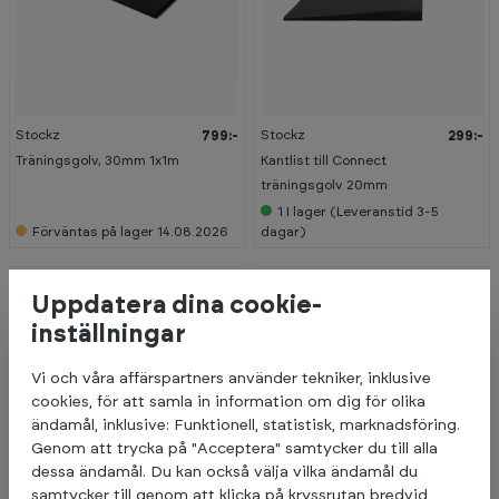
Stockz
Stockz
799:-
299:-
Träningsgolv, 30mm 1x1m
Kantlist till Connect
träningsgolv 20mm
1
I lager (Leveranstid 3-5
Förväntas på lager 14.08.2026
dagar)
Uppdatera dina cookie-
inställningar
Vi och våra affärspartners använder tekniker, inklusive
cookies, för att samla in information om dig för olika
ändamål, inklusive: Funktionell, statistisk, marknadsföring.
Genom att trycka på "Acceptera" samtycker du till alla
dessa ändamål. Du kan också välja vilka ändamål du
samtycker till genom att klicka på kryssrutan bredvid