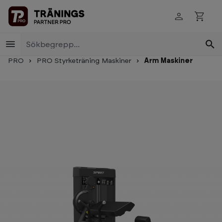
Skip to main content
PRO
PRO Styrketräning Maskiner
Arm Maskiner
Skip image gallery