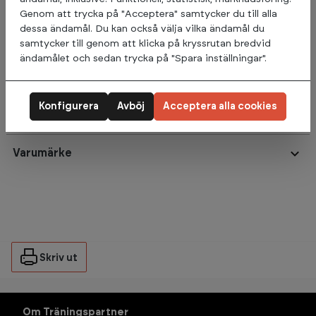
Den lilla ryggplattan bidrar till ökad stabilitet vid
Genom att trycka på "Acceptera" samtycker du till alla
tricepsövningar och den vinklade armplattan bidrar till att
dessa ändamål. Du kan också välja vilka ändamål du
begränsa axelrörelser.
samtycker till genom att klicka på kryssrutan bredvid
ändamålet och sedan trycka på "Spara inställningar".
Maskinen har också en integrerad repetitionsräknare.
Konfigurera
Avböj
Acceptera alla cookies
Omdömen
Varumärke
Skriv ut
Om Träningspartner