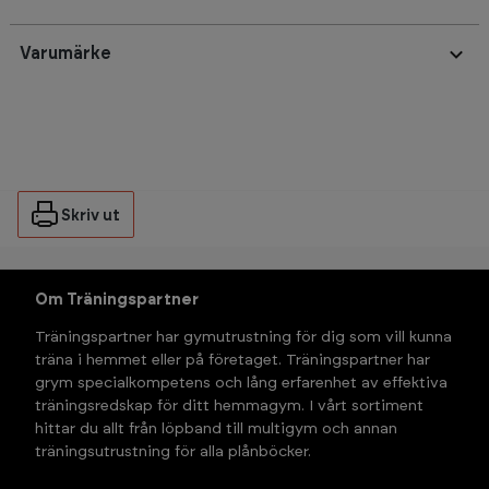
Varumärke
Skriv ut
Om Träningspartner
Träningspartner har gymutrustning för dig som vill kunna 
träna i hemmet eller på företaget. Träningspartner har 
grym specialkompetens och lång erfarenhet av effektiva 
träningsredskap för ditt hemmagym. I vårt sortiment 
hittar du allt från löpband till multigym och annan 
träningsutrustning för alla plånböcker.