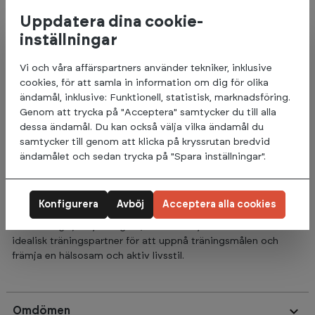
säkerställer säkerhet och hållbarhet under träningen, vilket
Uppdatera dina cookie-
gör den till en pålitlig partner för både hemmagym och
kommersiella träningsanläggningar. Den robusta designen är
inställningar
utformad för att klara av belastningen från olika
träningsrutiner och ger användaren en stabil plattform för att
Vi och våra affärspartners använder tekniker, inklusive
utföra sina övningar.
cookies, för att samla in information om dig för olika
ändamål, inklusive: Funktionell, statistisk, marknadsföring.
Den ergonomiska utformningen av monkey baren ger
Genom att trycka på "Acceptera" samtycker du till alla
användaren ett bekvämt grepp och möjliggör en effektiv
dessa ändamål. Du kan också välja vilka ändamål du
träning för överkroppsmusklerna. Dessutom erbjuder den
samtycker till genom att klicka på kryssrutan bredvid
användare möjligheten att utveckla sin styrka, uthållighet och
ändamålet och sedan trycka på "Spara inställningar".
muskeltoning genom en rad olika träningsvarianter.
Oavsett om användaren är en nybörjare som strävar efter att
Konfigurera
Avböj
Acceptera alla cookies
förbättra sin överkroppsstyrka eller en erfaren atlet som vill
utmana sig själv ytterligare, kan Monkey Bar 1.77m vara en
idealisk träningspartner för att uppnå träningsmålen och
främja en hälsosam och aktiv livsstil.
Omdömen