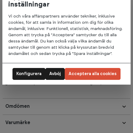
robusta konstruktionen gör att fotplattan kan hantera
inställningar
belastningen från olika övningar och träningsrutiner.
Vi och våra affärspartners använder tekniker, inklusive
Träningspartner Pro Steel Foot Plate 1.05m är utformad för
cookies, för att samla in information om dig för olika
att erbjuda användaren en säker och bekväm
ändamål, inklusive: Funktionell, statistisk, marknadsföring.
träningsupplevelse. Den kan användas för övningar som
Genom att trycka på "Acceptera" samtycker du till alla
kräver extra stabilitet och stöd, såsom styrketräning,
dessa ändamål. Du kan också välja vilka ändamål du
stretching och balansövningar.
samtycker till genom att klicka på kryssrutan bredvid
ändamålet och sedan trycka på "Spara inställningar".
Oavsett om användaren är en nybörjare eller en erfaren atlet,
kan Träningspartner Pro Steel Foot Plate 1.05m vara ett
användbart tillskott till träningsutrustningen, med potential
Konfigurera
Avböj
Acceptera alla cookies
att förbättra träningsresultat och minska risken för skador
genom att skapa en stabil och säker träningsmiljö.
Omdömen
Varumärke