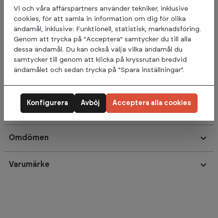
dedikerad plats för förvaring kan man skapa en mer
Vi och våra affärspartners använder tekniker, inklusive
organiserad träningsplats och säkerställa att utrustningen är
cookies, för att samla in information om dig för olika
lättillgänglig när den behövs.
ändamål, inklusive: Funktionell, statistisk, marknadsföring.
Genom att trycka på "Acceptera" samtycker du till alla
Träningspartner Pro U-Shape Storage Shelf 1.05m är
dessa ändamål. Du kan också välja vilka ändamål du
konstruerad för att vara robust och hållbar, vilket gör den
samtycker till genom att klicka på kryssrutan bredvid
lämplig för användning även i krävande träningsmiljöer. Dess
ändamålet och sedan trycka på "Spara inställningar".
u-formade design kan vara anpassad för att säkerställa enkel
åtkomst till träningsutrustningen samtidigt som den bidrar
till att hålla träningsområdet rent och organiserat.
Konfigurera
Avböj
Acceptera alla cookies
Omdömen
Varumärke