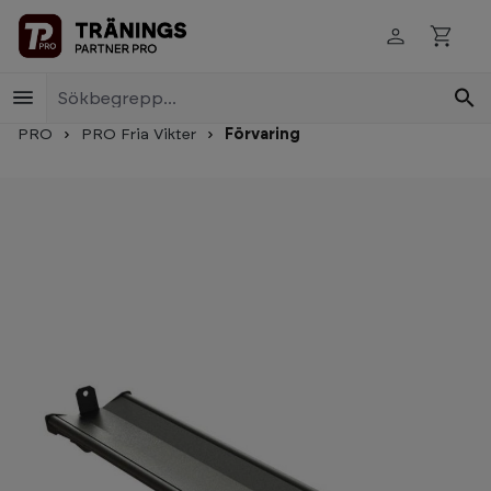
Skip to main content
PRO
PRO Fria Vikter
Förvaring
Skip image gallery