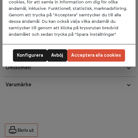
cookies, för att samla in information om dig för olika
Lat Pull Down möjliggör är träning av den övre delen av
ändamål, inklusive: Funktionell, statistisk, marknadsföring.
ryggen. Denna övning ger dig möjlighet att träna dina breda
Genom att trycka på "Acceptera" samtycker du till alla
ryggmuskler på ett kontrollerat sätt. Med denna utrustning
dessa ändamål. Du kan också välja vilka ändamål du
kan du även träna unilateralt och bilateralt för att korrigera
samtycker till genom att klicka på kryssrutan bredvid
muskelobalanser. Handtagen följer en naturlig divergerande
ändamålet och sedan trycka på "Spara inställningar".
rörelsebana, medan det stabiliserande handtaget i mitten
hjälper användare att utföra ensidiga neddragningar.
Konfigurera
Avböj
Acceptera alla cookies
Omdömen
Varumärke
Skriv ut