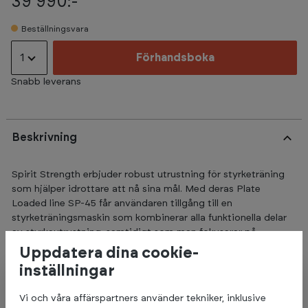
39 990:-
Beställningsvara
1
Förhandsboka
Snabb leverans
Beskrivning
Spirit Strength erbjuder robust utrustning för styrketräning
som hjälper idrottare att nå sina mål. Med deras Plate
Loaded line SP-45 får användaren tillgång till en
styrketräningsmaskin som kombinerar alla funktionella delar
av styrkeutrustning, samtidigt som man fokuserar på
användarvänlighet och genomtänkta designdetaljer som
Uppdatera dina cookie-
passar många idrottare. Oavsett om du är nybörjare eller
inställningar
erfaren, så kommer du att uppleva träningen på ett unikt sätt.
Vi och våra affärspartners använder tekniker, inklusive
En av övningarna som Spirit Fitness SP-4506 Plate Loaded