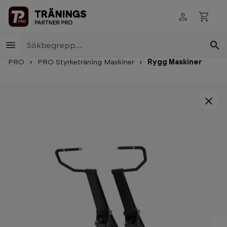
Skip to main content
PRO
PRO Styrketräning Maskiner
Rygg Maskiner
Skip image gallery