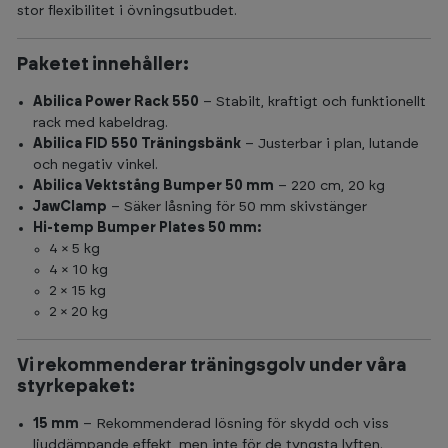
stor flexibilitet i övningsutbudet.
Paketet innehåller:
Abilica Power Rack 550
– Stabilt, kraftigt och funktionellt
rack med kabeldrag.
Abilica FID 550 Träningsbänk
– Justerbar i plan, lutande
och negativ vinkel.
Abilica Vektstång Bumper 50 mm
– 220 cm, 20 kg
JawClamp
– Säker låsning för 50 mm skivstänger
Hi-temp Bumper Plates 50 mm:
4 × 5 kg
4 × 10 kg
2 × 15 kg
2 × 20 kg
Vi rekommenderar träningsgolv under våra
styrkepaket:
15 mm
– Rekommenderad lösning för skydd och viss
ljuddämpande effekt, men inte för de tyngsta lyften.