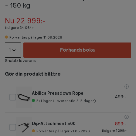
- 150 kg
Nu 22 999:-
tidigare
34 064:-
Förväntas på lager 11.09.2026
1
Förhandsboka
Snabb leverans
Gör din produkt bättre
Abilica Pressdown Rope
499:-
5+
I lager (Leveranstid 3-5 dagar)
899:-
Dip-Attachment 500
tidigare
1 299:-
Förväntas på lager 21.08.2026