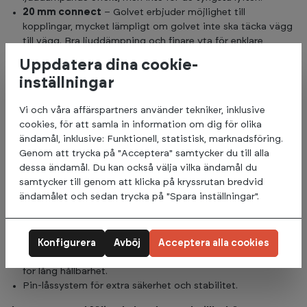
20 mm connect
– Golvet erbjuder möjlighet till
kopplingar, mycket lämpligt om golvet inte ska täcka vägg
till vägg. Bra ljuddämpning och finare yta för enklare
rengöring.
Uppdatera dina cookie-
30 mm
– För de tyngsta lyften med maximal
inställningar
ljuddämpning.
Vi och våra affärspartners använder tekniker, inklusive
Produktbeskrivningar:
cookies, för att samla in information om dig för olika
ändamål, inklusive: Funktionell, statistisk, marknadsföring.
Abilica Power Rack 550
Genom att trycka på "Acceptera" samtycker du till alla
dessa ändamål. Du kan också välja vilka ändamål du
Power Rack 550 är designat för maximal stabilitet med en
samtycker till genom att klicka på kryssrutan bredvid
solid stålkonstruktion på 3 mm tjocklek. Detta rack är
ändamålet och sedan trycka på "Spara inställningar".
komplett med:
Horisontalt, vertikalt och justerbart kabeldrag för större
träningsvariation.
Konfigurera
Avböj
Acceptera alla cookies
Kraftiga säkerhetsstolpar och J-hooks med UHMW-skydd
för lång hållbarhet.
Pin-låssystem för extra säkerhet och stabilitet.