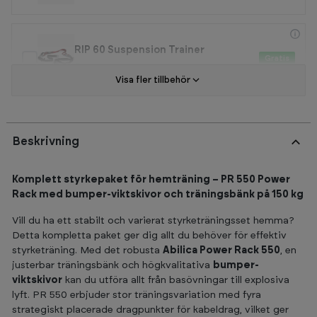
RIP 60 Suspension Trainer
Gratis
5+
I lager (Leveranstid 3-5 dagar)
Visa fler tillbehör
Beskrivning
Komplett styrkepaket för hemträning – PR 550 Power
Rack med bumper-viktskivor och träningsbänk på 150 kg
Vill du ha ett stabilt och varierat styrketräningsset hemma?
Detta kompletta paket ger dig allt du behöver för effektiv
styrketräning. Med det robusta
Abilica Power Rack 550
, en
justerbar träningsbänk och högkvalitativa
bumper-
viktskivor
kan du utföra allt från basövningar till explosiva
lyft. PR 550 erbjuder stor träningsvariation med fyra
strategiskt placerade dragpunkter för kabeldrag, vilket ger