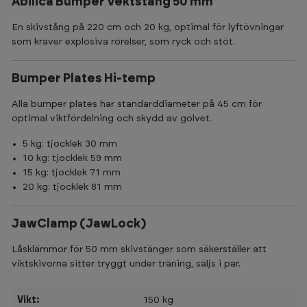
Abilica Bumper Vektstång 50 mm
En skivstång på 220 cm och 20 kg, optimal för lyftövningar
som kräver explosiva rörelser, som ryck och stöt.
Bumper Plates Hi-temp
Alla bumper plates har standarddiameter på 45 cm för
optimal viktfördelning och skydd av golvet.
5 kg: tjocklek 30 mm
10 kg: tjocklek 59 mm
15 kg: tjocklek 71 mm
20 kg: tjocklek 81 mm
JawClamp (JawLock)
Låsklämmor för 50 mm skivstänger som säkerställer att
viktskivorna sitter tryggt under träning, säljs i par.
Vikt:
150 kg