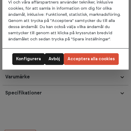
UHMW-skydd i 6,5 mm tjocklek som täcker hela stället där
Vi och våra affärspartners använder tekniker, inklusive
det bakre skyddet har en längd på 14,5 cm. Detta ger en bra
cookies, för att samla in information om dig för olika
ljuddämpning samt gör det enklare för dig att lägga stången
ändamål, inklusive: Funktionell, statistisk, marknadsföring.
i racket utan att slå skivstången i själva racket. Levereras
Genom att trycka på "Acceptera" samtycker du till alla
med slide-and-twist-funktion med fjäderbelastat låsstift så
dessa ändamål. Du kan också välja vilka ändamål du
att du enkelt kan justera höjden snabbt, samt låsa dem för
samtycker till genom att klicka på kryssrutan bredvid
att undvika onödig rörelse i hållaren. Säljs som ett par.
ändamålet och sedan trycka på "Spara inställningar".
Konfigurera
Avböj
Acceptera alla cookies
Omdömen
Varumärke
Specifikationer