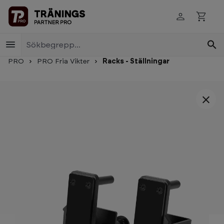
Skip to main content
PRO
PRO Fria Vikter
Racks - Ställningar
Skip image gallery