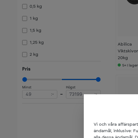
0,5 kg
1 kg
1,5 kg
1,25 kg
Abilica
Viktskivor
2 kg
20kg
5+
I lage
2,5 kg
Pris
3 kg
Minst
Högst
4 kg
:-
–
:-
5 kg
6 kg
Vi och våra affärspart
7 kg
ändamål, inklusive: F
alla dessa ändamål. D