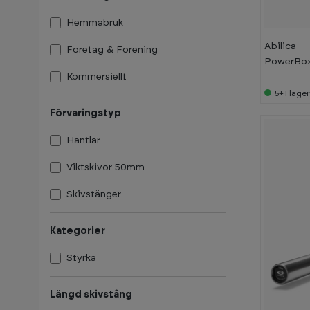
3
%
Hemmabruk
Abilica
Företag & Förening
PowerBo
Kommersiellt
5+
I lage
Förvaringstyp
Hantlar
Viktskivor 50mm
Skivstänger
Kategorier
Styrka
Längd skivstång