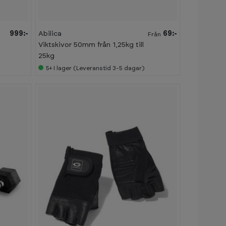
999:-
Abilica
69:-
Från
Viktskivor 50mm från 1,25kg till
25kg
5+
I lager (Leveranstid 3-5 dagar)