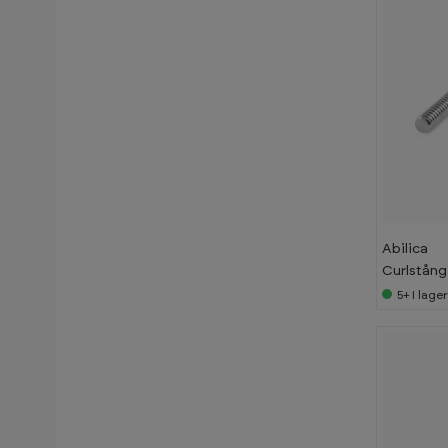
42,5 kg
44 kg
45 kg
47,5 kg
48 kg
50 kg
52,5 kg
Abilica
Curlstån
55 kg
5+
I lage
57,5 kg
60 kg