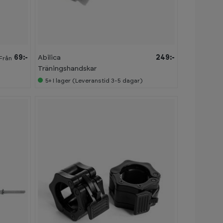
69:-
Abilica
249:-
Från
Träningshandskar
5+
I lager (Leveranstid 3-5 dagar)