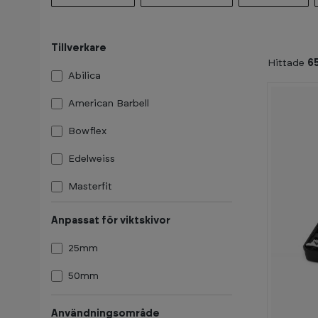
Tillverkare
Hittade
6
Abilica
American Barbell
Bowflex
Edelweiss
Masterfit
Träningspartner Pro
Anpassat för viktskivor
25mm
50mm
-
Användningsområde
3