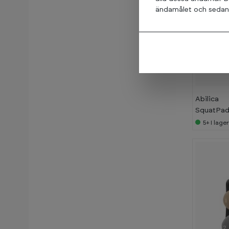
8 kg
ändamålet och sedan t
9 kg
10 kg
-
12 kg
3
8
%
12,5 kg
Abilica
14 kg
SquatPa
15 kg
5+
I lage
16 kg
17,5 kg
18 kg
20 kg
22,5 kg