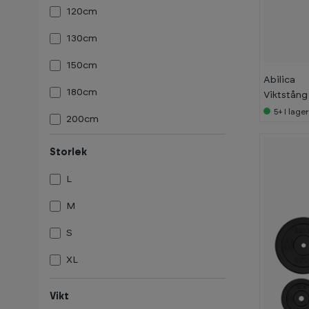
120cm
130cm
150cm
Abilica
180cm
Viktstån
5+
I lage
200cm
220cm
Storlek
L
M
S
XL
Vikt