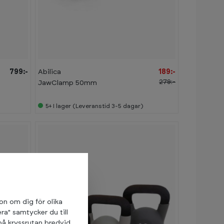
-
3
2
%
799:-
Abilica
189:-
279:-
JawClamp 50mm
5+
I lager (Leveranstid 3-5 dagar)
ion om dig för olika
ra" samtycker du till
på kryssrutan bredvid