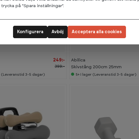
rycka på "Spara inställningar".
Konfigurera
Avböj
Acceptera alla cookies
249:-
Abilica
399:-
d
Skivstång 200cm 25mm
r (Leveranstid 3-5 dagar)
5+
I lager (Leveranstid 3-5 dagar)