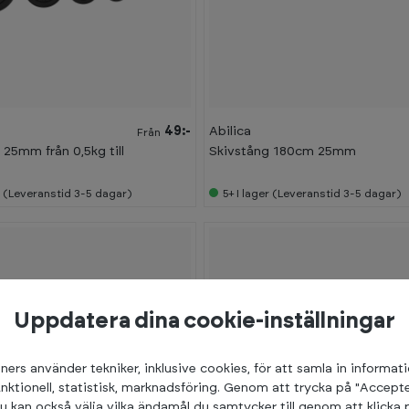
49:-
Abilica
Från
 25mm från 0,5kg till
Skivstång 180cm 25mm
r (Leveranstid 3-5 dagar)
5+
I lager (Leveranstid 3-5 dagar)
Uppdatera dina cookie-inställningar
ners använder tekniker, inklusive cookies, för att samla in informat
unktionell, statistisk, marknadsföring. Genom att trycka på "Accepte
u kan också välja vilka ändamål du samtycker till genom att klicka 