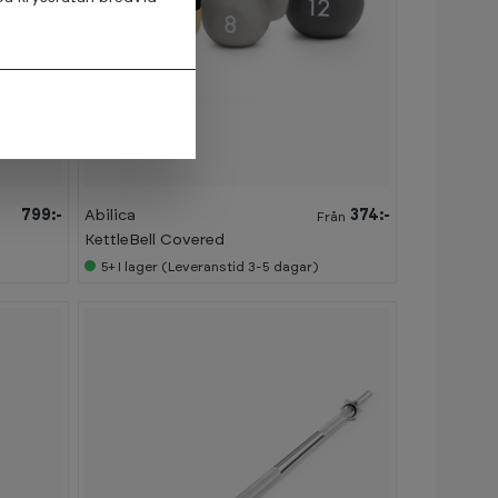
799:-
Abilica
374:-
Från
KettleBell Covered
5+
I lager (Leveranstid 3-5 dagar)