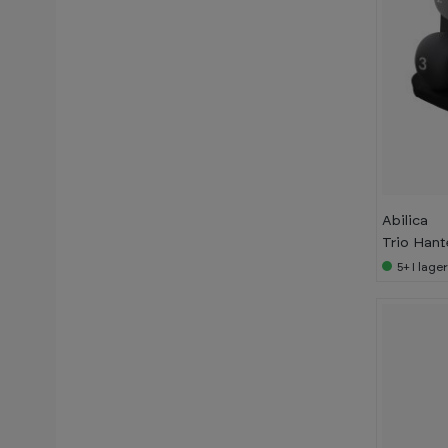
24 kg
25 kg
27,5 kg
28 kg
30 kg
32 kg
Abilica
Trio Hant
32,5 kg
5+
I lage
35 kg
36 kg
37,5 kg
40 kg