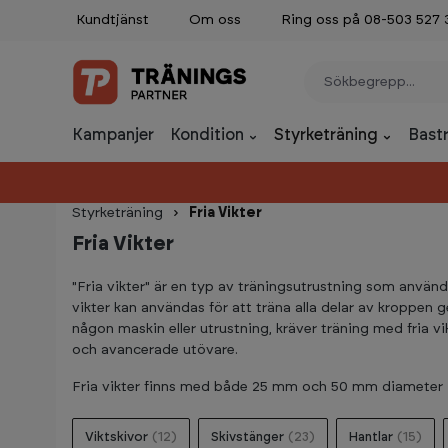
Kundtjänst
Om oss
Ring oss på 08-503 527 
p to main content
Skip to search
Skip to main navigation
Kampanjer
Kondition
Styrketräning
Bast
Styrketräning
Fria Vikter
Fria Vikter
"Fria vikter" är en typ av träningsutrustning som används
vikter kan användas för att träna alla delar av kroppen g
någon maskin eller utrustning, kräver träning med fria vi
och avancerade utövare.
Fria vikter finns med både 25 mm och 50 mm diameter - v
Viktskivor
(12)
Skivstänger
(23)
Hantlar
(15)