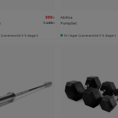
999:-
Abilica
1 499:-
x
PumpSet
r (Leveranstid 3-5 dagar)
5+
I lager (Leveranstid 3-5 dagar)