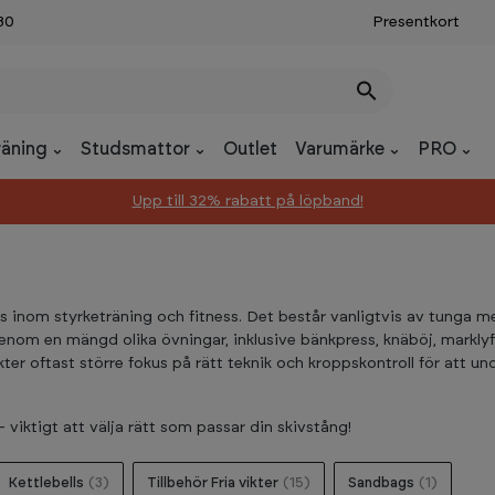
30
Presentkort
räning
Studsmattor
Outlet
Varumärke
PRO
Upp till 32% rabatt på löpband!
 inom styrketräning och fitness. Det består vanligtvis av tunga meta
enom en mängd olika övningar, inklusive bänkpress, knäböj, marklyft 
kter oftast större fokus på rätt teknik och kroppskontroll för att u
iktigt att välja rätt som passar din skivstång!
Kettlebells
(3)
Tillbehör Fria vikter
(15)
Sandbags
(1)