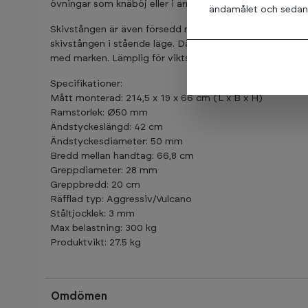
övningar som knäböj eller i armarna för zercher-övninga
ändamålet och sedan t
Skivstången är även försedd med en marklyftjack, som
skivstången i stående läge. Då kan du enkelt ta av och 
med marken. Lämplig för viktskivor med 50 mm öppning
Specifikationer:
Mått monterad: 214,5 x 19 x 66 cm (L x B x H)
Ramstorlek: Ø50 mm
Ändstyckeslängd: 42 cm
Ändstyckesdiameter: 50 mm
Bredd mellan handtag: 66,8 cm
Greppdiameter: 28 mm
Greppbredd: 20 cm
Räfflad typ: Aggressiv/Vulcano
Ståltjocklek: 3 mm
Max belastning: 300 kg
Produktvikt: 27.5 kg
Omdömen