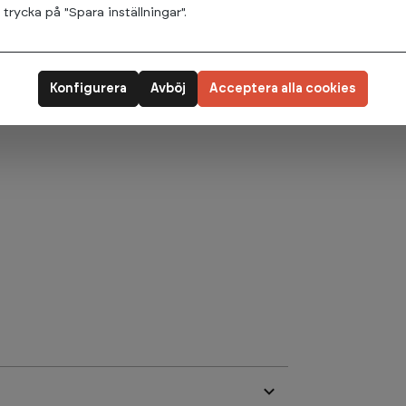
r.
rycka på "Spara inställningar".
 enkelt används genom att tippa upp
på viktskivor utan att de kommer i kontakt
. Max viktbelastning 300 kg.
Konfigurera
Avböj
Acceptera alla cookies