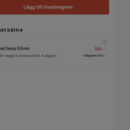
Lägg till i kundvagnen
ukt bättre
189:-
awClamp 50mm
tidigare
279:-
5+
I lager (Leveranstid 3-5 dagar)