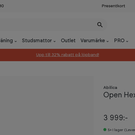
30
Presentkort
räning
Studsmattor
Outlet
Varumärke
PRO
Upp till 32% rabatt på löpband!
Abilica
Open He
3 999:-
5+
I lager (Lev