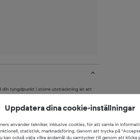
d din tyngdpunkt i större utsträckning än att
Uppdatera dina cookie-inställningar
nde. Open HexBar är utrustad med två
amför eller bakom dig. Detta ger dig gott
ups på en box, utfall framåt och bakåt eller
ners använder tekniker, inklusive cookies, för att samla in informat
n HexBar är designad för att passa squat
unktionell, statistisk, marknadsföring. Genom att trycka på "Accepte
 den placeras på axlarna för att göra
u kan också välja vilka ändamål du samtycker till genom att klicka 