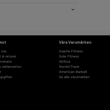
nst
Våra Varumärken
 oss
Inspire Fitness
t & returer
Sole Fitness
leverans
Abilica
& reklamation
NordicTrack
r
American Barbell
pgifter
Se alla varumärken