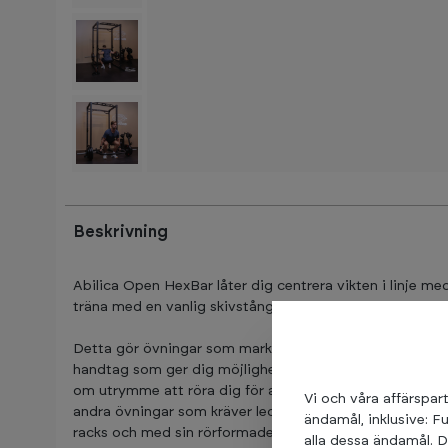
Beskrivning
Abilica Open HexBar låter dig centrera vikten i linje me
träna med en vanlig skivstång.
Detta gör övningar som marklyft mindre tekniskt kräva
handtag som ger dig möjlighet att träna med öppning fr
om utrymme att röra dig för att göra övningar som step-
Vi och våra affärspart
andra övningar som kräver ledigt träningsutrymme. Ope
ändamål, inklusive: F
racks och med sin rörformade ram med räfflad grepp kan
alla dessa ändamål. D