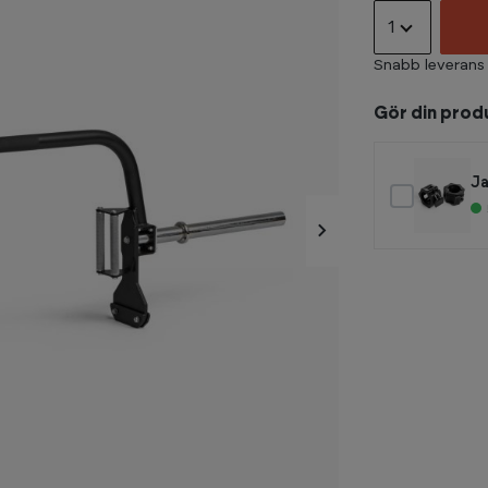
1
Snabb leverans
Gör din prod
J