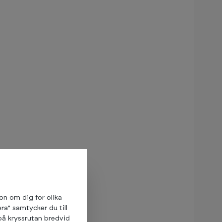
ion om dig för olika
ra" samtycker du till
på kryssrutan bredvid