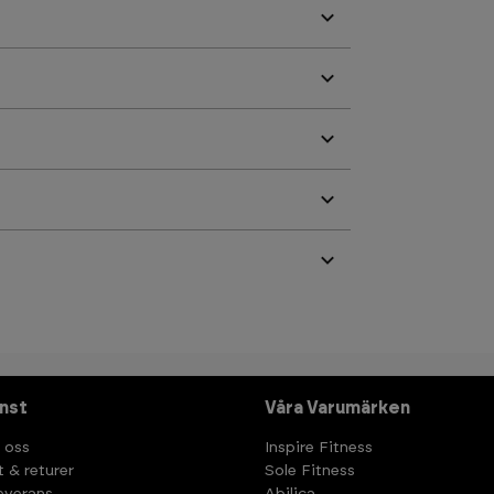
nst
Våra Varumärken
 oss
Inspire Fitness
t & returer
Sole Fitness