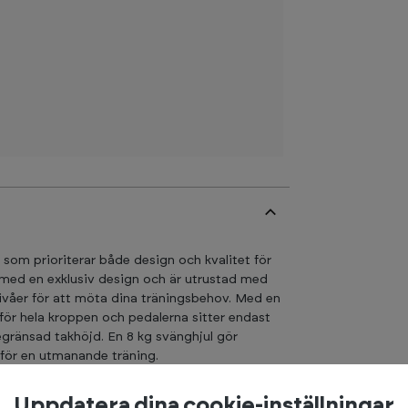
 som prioriterar både design och kvalitet för
med en exklusiv design och är utrustad med
nivåer för att möta dina träningsbehov. Med en
 för hela kroppen och pedalerna sitter endast
egränsad takhöjd. En 8 kg svänghjul gör
 för en utmanande träning.
gsprogram och handpulssensorer på styret
Uppdatera dina cookie-inställningar