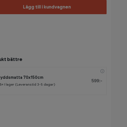
Lägg till i kundvagnen
ukt bättre
kyddsmatta 70x150cm
599:-
5+
I lager (Leveranstid 3-5 dagar)