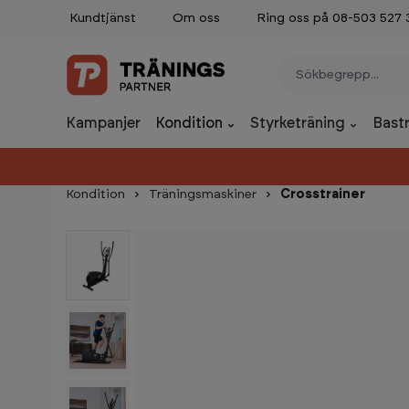
Kundtjänst
Om oss
Ring oss på 08-503 527 
p to main content
Skip to search
Skip to main navigation
Kampanjer
Kondition
Styrketräning
Bast
Kondition
Träningsmaskiner
Crosstrainer
Skip image gallery