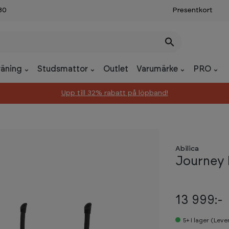
30
Presentkort
räning
Studsmattor
Outlet
Varumärke
PRO
Upp till 32% rabatt på löpband!
Abilica
Journey 
13 999:-
5+
I lager (Lev