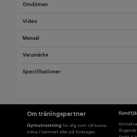
Omdömen
Video
Manual
Varumärke
Specifikationer
Kundtjä
Om träningspartner
Kontakta
Gymutrustning
för dig som vill kunna
Ångerrät
träna i hemmet eller på företaget.