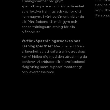
Frakt & 
Träningspartner har grym
Service 
specialkompetens och lång erfarenhet
Köpvillko
av effektiva träningsredskap för ditt
Personup
hemmagym. I vårt sortiment hittar du
allt från löpband till multigym och
annan träningsutrustning för alla
plånböcker.
Varför köpa träningsredskap hos
Träningspartner?
Med mer än 20 års
erfarenhet av att sälja träningsredskap
kan vi hjälpa dig med den utrustning du
behöver. Vi erbjuder alltid professionell
rådgivning samt support monterings-
och leveransservice.