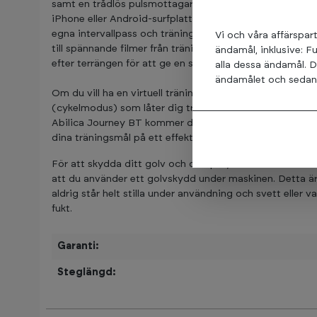
samt en trådlös pulsmottagare i datorn. Med inbyggd Bl
iPhone eller Android-surfplatta till datorn och använda 
egna intervallpass och träningsrutter i "map my route"
Vi och våra affärspart
till spännande filmer från träningsrutter runt om i hela
ändamål, inklusive: F
efter terrängen för att ge en så realistisk upplevelse so
alla dessa ändamål. D
ändamålet och sedan t
Om du vill ha en virtuell träningsupplevelse kan du an
(cykelmodus) som låter dig träna och tävla i en virtuell 
Abilica Journey BT kommer du att uppleva en högkvalita
dina träningsmål på ett effektivt och roligt sätt.
För att skydda ditt golv och dämpa ljudet från crosstr
att du använder ett golvskydd under maskinen. Detta är 
aldrig står helt stilla under användning och svett eller 
fukt.
Garanti:
Steglängd: