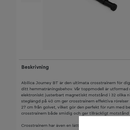
Beskrivning
Abilica Journey BT är den ultimata crosstrainern för dig
ditt hemmaträningsbehov. Vår toppmodell är utformad 
elektroniskt justerbart magnetiskt motstånd i 32 olika 
steglängd på 40 cm ger crosstrainern effektiva rörelser
27 cm från golvet, vilket gör den perfekt för rum med b
crosstrainern både smidig och ger tillräckligt motstånd
Crosstrainern har även en lättläst dator med 12 tränin