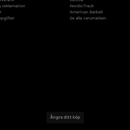
leverans
Abilica
& reklamation
NordicTrack
r
American Barbell
pgifter
Se alla varumärken
Ångra ditt köp