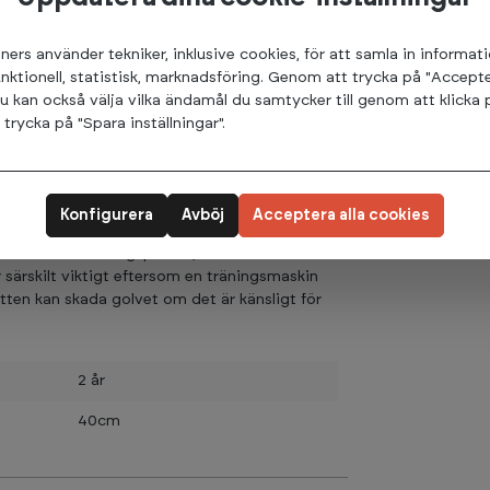
uetooth kan du enkelt ansluta din iPad /
gratisappen iConsole + för att skapa dina
. Med betalningsappen Kinomap kan du träna
ners använder tekniker, inklusive cookies, för att samla in informat
 världen, där motståndet automatiskt anpassas
unktionell, statistisk, marknadsföring. Genom att trycka på "Accepte
m möjligt.
u kan också välja vilka ändamål du samtycker till genom att klicka 
rycka på "Spara inställningar".
vända den populära gratisappen ZWIFT
värld mot andra eller mot dig själv. Med
tiv träningsupplevelse som hjälper dig att nå
Konfigurera
Avböj
Acceptera alla cookies
ainern under träningspasset, rekommenderar vi
särskilt viktigt eftersom en träningsmaskin
vatten kan skada golvet om det är känsligt för
2 år
40cm