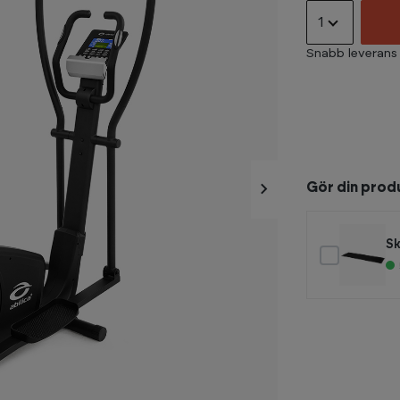
1
Snabb leverans
Gör din prod
S