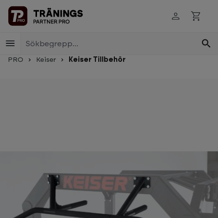
Skip to main content
PRO
Keiser
Keiser Tillbehör
Skip image gallery