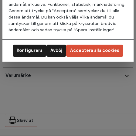
enkelt på kompatibla Keiser Rack-konfigurationer och blir ett
ändamål, inklusive: Funktionell, statistisk, marknadsföring.
naturligt komplement till rackets övriga träningsmöjligheter.
Genom att trycka på "Acceptera" samtycker du till alla
Oavsett om du tränar med egen kroppsvikt eller vill
dessa ändamål. Du kan också välja vilka ändamål du
komplettera din rackträning med överkroppsövningar
samtycker till genom att klicka på kryssrutan bredvid
erbjuder
Keiser Chin Up Bar
en stabil, säker och hållbar
ändamålet och sedan trycka på "Spara inställningar".
lösning.
Konfigurera
Avböj
Acceptera alla cookies
Omdömen
Varumärke
Skriv ut