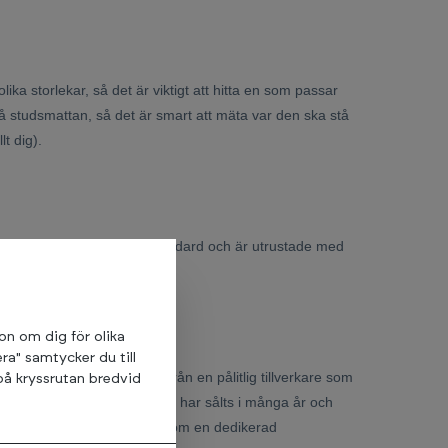
ika storlekar, så det är viktigt att hitta en som passar
å studsmattan, så det är smart att mäta var den ska stå
lt dig).
udsmattor uppfyller svensk standard och är utrustade med
ion om dig för olika
ra" samtycker du till
ill att välja en studsmatta från en pålitlig tillverkare som
på kryssrutan bredvid
ån välkända varumärken som har sålts i många år och
erenser från kunder och dessutom en dedikerad