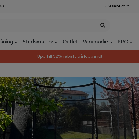
30
Presentkort
räning
Studsmattor
Outlet
Varumärke
PRO
Upp till 32% rabatt på löpband!