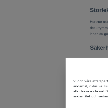
Storle
Hur stor stu
det utrymme
innan du gör
Säkerh
Säkerheten b
skyddsnät o
Kvalit
Vi och våra affärspart
ändamål, inklusive: F
Det är vikti
alla dessa ändamål. D
ändamålet och sedan t
har bra rec
genomgått st