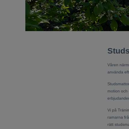
Studs
Våren närma
använda efte
Studsmattor 
motion och e
erbjudanden
Vi på Tränin
ramarna från
rätt studsma