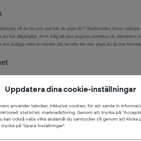
k
dsmatta vill du ha och vad har du plats för? Studsmattor finns i många ol
 du har tillgängligt. Kom ihåg att den angivna storleken är diametern p
 det slutliga valet av storlek (de tar ofta lite mer plats än du har förestäl
et
ör alltid vara av största vikt när det gäller studsmattor. Alla våra st
ch tjocka vadderade kanter för att undvika skador.
Uppdatera dina cookie-inställningar
et
ners använder tekniker, inklusive cookies, för att samla in informat
unktionell, statistisk, marknadsföring. Genom att trycka på "Accepte
gt att investera i en studsmatta av hög kvalitet som håller i många år. Se t
u kan också välja vilka ändamål du samtycker till genom att klicka 
rycka på "Spara inställningar".
ensioner från kunder. Alla studsmattor hos Träningspartner kommer fr
rikt kvalitetskontroll för att säkerställa hög kvalitet. Vi har goda ref