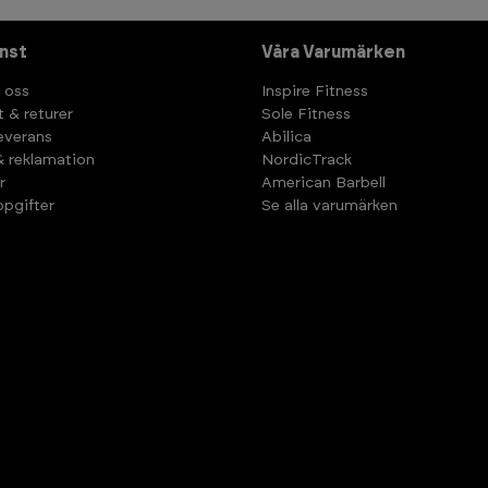
nst
Våra Varumärken
 oss
Inspire Fitness
t & returer
Sole Fitness
leverans
Abilica
& reklamation
NordicTrack
r
American Barbell
pgifter
Se alla varumärken