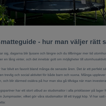
matteguide - hur man väljer rätt 
r sig, dagarna blir ljusare och längre och du tillbringar mer tid utomhu
r en lång vinter, och det innebär gott om möjligheter till utomhusaktivi
har blivit en favorit bland många de senaste åren. Det är ett perfekt s
n trevlig och social aktivitet för både barn och vuxna. Många upplever 
, och blir därmed osäkra på hur man ska gå tillväga när man investera
gspartner har ett stort utbud av studsmattor i alla prisklasser på lager f
 Jumpmaster, vilket gör våra studsmattor till ett tryggt köp. Vi har satt 
tta: