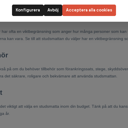
lning som hjälper till om reservdelar behövs.
Konfigurera
Avböj
Acceptera alla cookies
egränsning
 har ofta en viktbegränsning som anger hur många personer som kan va
na kan vara. Se till att studsmattan du väljer har en viktbegränsning 
hör
så på om du behöver tillbehör som förankringssats, stege, skyddsöver
a det säkrare, roligare och bekvämare att använda studsmattan.
t
 det viktigt att välja en studsmatta inom din budget. Tänk på att du kansk
ga år.