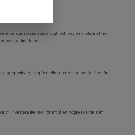
ra på studsmattan samtidigt, och vad den totala vikten
som passar dina behov.
drag/regnskydd, skopåse eller andra studsmattetillbehör
e vill investera lite mer för att få en högre kvalitet som