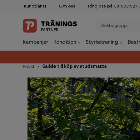
Kundtjänst
Om oss
Ring oss på 08-503 527 
p to main content
Skip to search
Skip to main navigation
Kampanjer
Kondition
Styrketräning
Bast
Fritid
Guide till köp av studsmatta