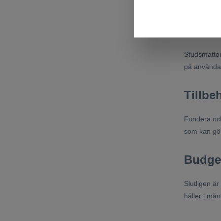
serviceavde
Viktb
Studsmattor
på användar
Tillbe
Fundera ock
som kan gör
Budge
Slutligen är
håller i mån