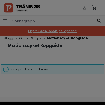
Skip to main content
Upp till 32% rabatt på löpband!
Blogg
Guider & Tips
Motionscykel Köpguide
Motionscykel Köpguide
Inga produkter hittades