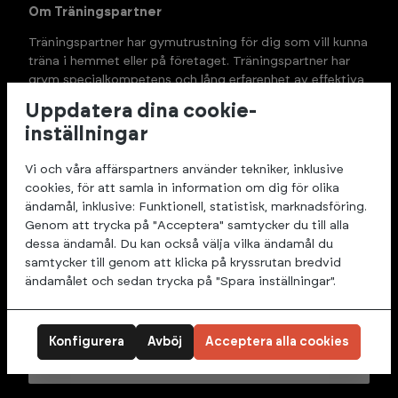
Om Träningspartner
Träningspartner har gymutrustning för dig som vill kunna 
träna i hemmet eller på företaget. Träningspartner har 
grym specialkompetens och lång erfarenhet av effektiva 
träningsredskap för ditt hemmagym. I vårt sortiment 
Uppdatera dina cookie-
hittar du allt från löpband till multigym och annan 
inställningar
träningsutrustning för alla plånböcker.
Vi och våra affärspartners använder tekniker, inklusive
cookies, för att samla in information om dig för olika
ändamål, inklusive: Funktionell, statistisk, marknadsföring.
Kontakta oss
Genom att trycka på "Acceptera" samtycker du till alla
dessa ändamål. Du kan också välja vilka ändamål du
samtycker till genom att klicka på kryssrutan bredvid
Ångerrätt & returer
ändamålet och sedan trycka på "Spara inställningar".
Frakt & leverans
Konfigurera
Avböj
Acceptera alla cookies
Service & reklamation