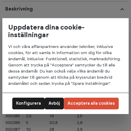
Beskrivning
Behöver du viktskivor för dina skivstänger eller
Uppdatera dina cookie-
träningsmaskiner? Våra viktskivor i järn med 25mm hål finns i
inställningar
vikter från 0.5 till 20 kg och är ett prisvärt alternativ.
Järnskivorna är klassiska och ger ett hållbart alternativ som
Vi och våra affärspartners använder tekniker, inklusive
är lika prisvärt som det är pålitligt.
cookies, för att samla in information om dig för olika
ändamål, inklusive: Funktionell, statistisk, marknadsföring.
Förutom en estetisk förändring som kan uppstå efter år av
Genom att trycka på "Acceptera" samtycker du till alla
daglig användning, är våra järnskivor nästan livslånga. De
dessa ändamål. Du kan också välja vilka ändamål du
kommer alltid att ha en plats på din träningsutrustning och
samtycker till genom att klicka på kryssrutan bredvid
passar perfekt för hantlar och mindre skivstänger.
ändamålet och sedan trycka på "Spara inställningar".
Diameter
Tjocklek
Art.nr.
KG
cm
cm
300383
0,5
10
1,4
Konfigurera
Avböj
Acceptera alla cookies
300384
1,25
12,7
2
300385
2,5
16
2,5
300386
5
20,8
2,8
300387
10
28
2,9