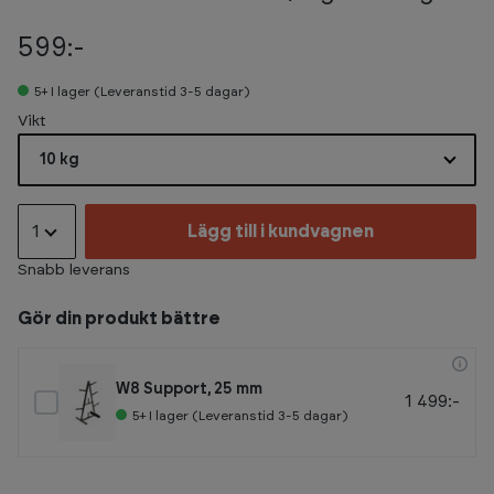
599:-
5+
I lager (Leveranstid 3-5 dagar)
Select
Vikt
10 kg
1
Lägg till i kundvagnen
Snabb leverans
Gör din produkt bättre
W8 Support, 25 mm
1 499:-
5+
I lager (Leveranstid 3-5 dagar)