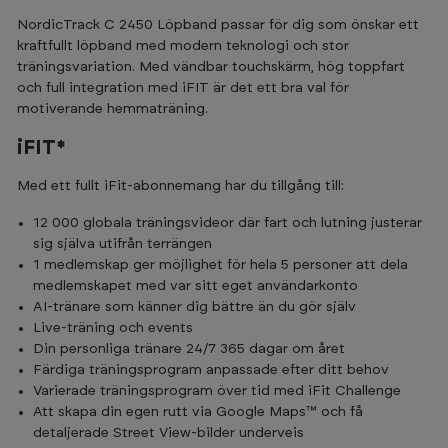
NordicTrack C 2450 Löpband passar för dig som önskar ett
kraftfullt löpband med modern teknologi och stor
träningsvariation. Med vändbar touchskärm, hög toppfart
och full integration med iFIT är det ett bra val för
motiverande hemmaträning.
iFIT*
Med ett fullt iFit-abonnemang har du tillgång till:
12 000 globala träningsvideor där fart och lutning justerar
sig själva utifrån terrängen
1 medlemskap ger möjlighet för hela 5 personer att dela
medlemskapet med var sitt eget användarkonto
AI-tränare som känner dig bättre än du gör själv
Live-träning och events
Din personliga tränare 24/7 365 dagar om året
Färdiga träningsprogram anpassade efter ditt behov
Varierade träningsprogram över tid med iFit Challenge
Att skapa din egen rutt via Google Maps™ och få
detaljerade Street View-bilder underveis