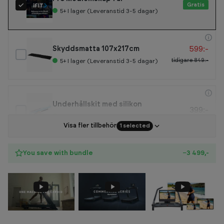
Gratis
5+
I lager (Leveranstid 3-5 dagar)
599:-
Skyddsmatta 107x217cm
tidigare
849:-
5+
I lager (Leveranstid 3-5 dagar)
Underhållskit med silikon
399:-
5+
I lager (Leveranstid 3-5 dagar)
Visa fler tillbehör
1 selected
You save with bundle
−3 499,-