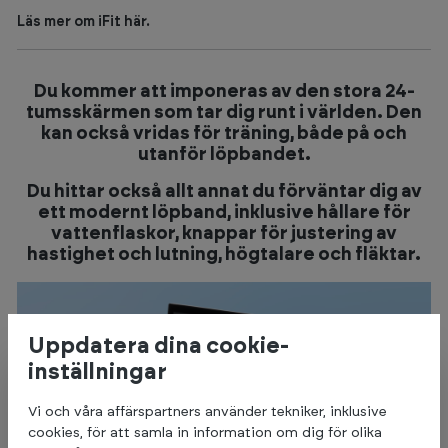
Läs mer om iFit här.
Du kommer att imponeras av den stora 24-
tumsskärmen som tar dig runt i världen. Den
kan också vridas för träning, både på och
utanför löpbandet.
Du hittar också allt annat du förväntar dig av
ett modernt löpband, inklusive hållare för
vattenflaskor, knappar för justering av
hastighet och lutning, högtalare och fläktar.
Uppdatera dina cookie-
inställningar
Vi och våra affärspartners använder tekniker, inklusive
cookies, för att samla in information om dig för olika