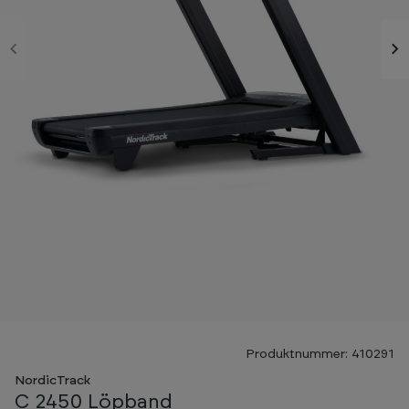
Gratis iFit medlemskap ingår
Produktnummer: 410291
-20%
NordicTrack
C 2450 Löpband