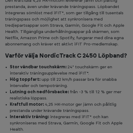
Den kraftfulla 4,25 HK-motorn levererar jämn och pålitlig
prestanda, även under krävande träningspass. Löpbandet
integreras sömlöst med iFIT*, som ger tillgång till tusentals
träningspass och möjlighet att synkronisera med
tredjepartsappar som Strava, Garmin, Google Fit och Apple
Health. Tillgängliga underhållningsappar på skärmen, som
Netflix, Amazon Prime och Spotify, fungerar med dina egna
abonnemang och kräver ett aktivt iFIT Pro-medlemskap.
Varför välja NordicTrack C 2450 Löpband?
Stor vändbar touchskärm:
24" touchskärm ger en
interaktiv träningsupplevelse med iFIT*.
Hög toppfart:
upp till 22 km/h passar bra för snabba
intervaller och tempoträning.
Lutning och nedförsbacke:
från -3 % till 12 % ger mer
realistiska löppass.
Kraftfull motor:
4,25 HK-motor ger jämn och pålitlig
prestanda under krävande träningspass.
Interaktiv träning:
integreras med iFIT* och kan
synkroniseras med Strava, Garmin, Google Fit och Apple
Health.