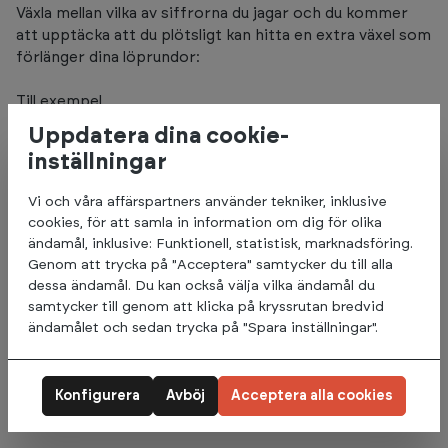
Växla mellan vilka av siffrorna du jagar och du kommer
att upptäcka att du plötsligt kan hitta en extra växel som
förlänger dina löprundor:
Till exempel
Jag måste komma upp i 20 minuter...
Uppdatera dina cookie-
Jag behöver komma upp i 4 kilometer...
inställningar
Jag måste förbränna 300 kalorier...
Jag behöver komma upp i 25 minuter...
Vi och våra affärspartners använder tekniker, inklusive
Jag måste ta mig till 4,5 kilometer...
cookies, för att samla in information om dig för olika
Och så vidare.
ändamål, inklusive: Funktionell, statistisk, marknadsföring.
Genom att trycka på "Acceptera" samtycker du till alla
dessa ändamål. Du kan också välja vilka ändamål du
3. Musik
samtycker till genom att klicka på kryssrutan bredvid
ändamålet och sedan trycka på "Spara inställningar".
Låt musiken vara din träningspartner. Musikens energi
inbjuder dig att röra på dig. Takten i musiken motiverar
dig och du kan försvinna in i ett annat universum med din
Konfigurera
Avböj
Acceptera alla cookies
favoritspellista i öronen.