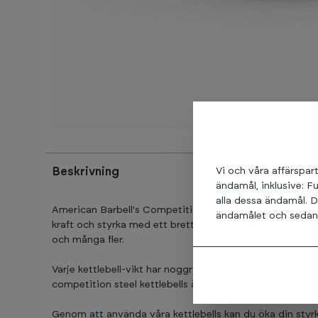
Beskrivning
Vi och våra affärspart
ändamål, inklusive: F
alla dessa ändamål. D
American Barbell's Competition Steel kettlebells är det u
ändamålet och sedan t
kraft och styrka med ett brett utbud av kettlebell-övning
och många fler.
Varje kettlebell-vikt har noggrant färgkodats för att und
competition steel kettlebells är helt tillverkade av stål, 
Genom att använda våra kettlebells kan du öka din styr