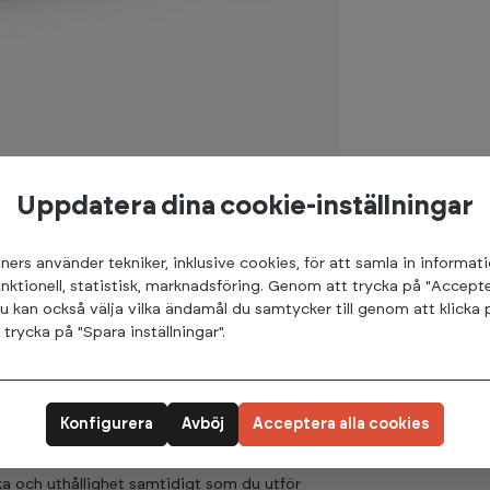
Uppdatera dina cookie-inställningar
ners använder tekniker, inklusive cookies, för att samla in informat
unktionell, statistisk, marknadsföring. Genom att trycka på "Accepte
u kan också välja vilka ändamål du samtycker till genom att klicka 
ltimata valet för att förbättra din uthållighet,
rycka på "Spara inställningar".
ar, inklusive snatch, jerk, row, squat, swing
vika förvirring under träningspassen. Våra
Konfigurera
Avböj
Acceptera alla cookies
vilket garanterar en livstid av användning.
ka och uthållighet samtidigt som du utför