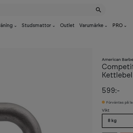
räning
Studsmattor
Outlet
Varumärke
PRO
American Barbe
Competi
Kettlebel
599:-
Förväntas på l
Select
Vikt
8 kg