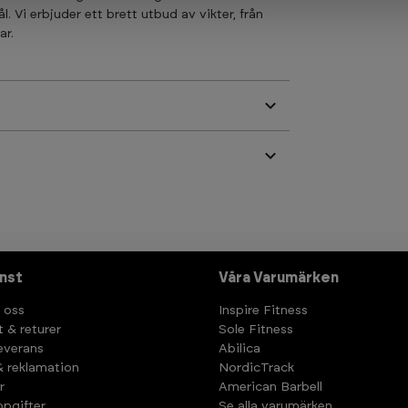
. Vi erbjuder ett brett utbud av vikter, från
ar.
nst
Våra Varumärken
 oss
Inspire Fitness
t & returer
Sole Fitness
leverans
Abilica
& reklamation
NordicTrack
r
American Barbell
pgifter
Se alla varumärken