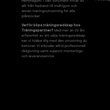
hemmagym. I vårt sortiment hittar du
allt från löpband till multigym och
annan träningsutrustning för alla
plånböcker.
Varför köpa träningsredskap hos
Träningspartner?
Med mer än 20 års
erfarenhet av att sälja träningsredskap
kan vi hjälpa dig med den utrustning du
behöver. Vi erbjuder alltid professionell
rådgivning samt support monterings-
och leveransservice.