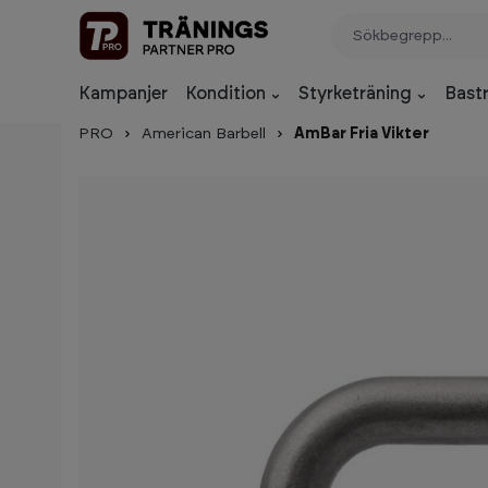
p to main content
Skip to search
Skip to main navigation
Kampanjer
Kondition
Styrketräning
Bast
PRO
American Barbell
AmBar Fria Vikter
Skip image gallery