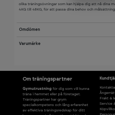
olika träningsövningar som kan hjälpa dig att nå dina mål
4KG till 48KG, för att passa dina behov och målsättning
Omdömen
Varumärke
Kundtjä
Om träningspartner
Kontakta
Gymutrustning
för dig som vill kunna
Ångerrät
träna i hemmet eller på företaget.
Frakt & 
Träningspartner har grym
Service 
specialkompetens och lång erfarenhet
Köpvillko
av effektiva träningsredskap för ditt
Personup