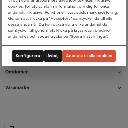
Vi och våra affärspartners använder tekniker, inklusive
cookies, för att samla in information om dig för olika
Viktskivorna finns i 7 olika vikter, vilket ger ett brett utbud för
ändamål, inklusive: Funktionell, statistisk, marknadsföring.
träning av olika muskelgrupper. För extra hållbarhet har
Genom att trycka på "Acceptera" samtycker du till alla
vikterna en inre ring av stål och för enkel förflyttning har
dessa ändamål. Du kan också välja vilka ändamål du
viktskivorna handtag på alla vikter från 5kg och uppåt.
samtycker till genom att klicka på kryssrutan bredvid
ändamålet och sedan trycka på "Spara inställningar".
Med dessa viktskivor kan du träna effektivt och bekvämt
utan att behöva oroa dig för skador eller krångel vid
hantering av vikterna.
Konfigurera
Avböj
Acceptera alla cookies
Omdömen
Varumärke