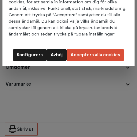
cookies, för att samla in information om dig för olika
koordination, stabilisering och uthållighet. Du tränar
ändamål, inklusive: Funktionell, statistisk, marknadsföring.
funktionellt, tredimensionellt och övningarna hjälper dig att
Genom att trycka på "Acceptera" samtycker du till alla
fungera bättre i vardagen. Abilica KettleBells har en platt bas
dessa ändamål. Du kan också välja vilka ändamål du
vilket gör dem mycket stabila när de placeras på marken.
samtycker till genom att klicka på kryssrutan bredvid
Varje kettlebell är märkt med vikt i både kilogram och pounds
ändamålet och sedan trycka på "Spara inställningar".
samt har sin unika färgkod som gör den lätt att identifiera.
Finns i 4 kg till 48 kg. Säljs i styck.
Konfigurera
Avböj
Acceptera alla cookies
Omdömen
Varumärke
Skriv ut