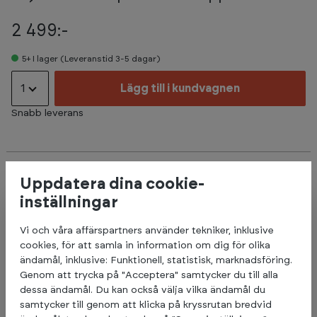
2 499:-
5+
I lager (Leveranstid 3-5 dagar)
1
Lägg till i kundvagnen
Snabb leverans
Beskrivning
Uppdatera dina cookie-
inställningar
Vaiersett til Abilica Express multiapparat.
Vi och våra affärspartners använder tekniker, inklusive
OBS! Endast till Abilica Express. Önskas vajer till annan
cookies, för att samla in information om dig för olika
maskin så behöver ni skicka in ett serviceformulär via vår
ändamål, inklusive: Funktionell, statistisk, marknadsföring.
kundtjänst.
Genom att trycka på "Acceptera" samtycker du till alla
dessa ändamål. Du kan också välja vilka ändamål du
samtycker till genom att klicka på kryssrutan bredvid