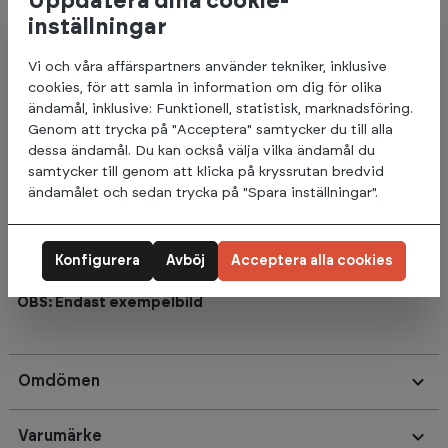
Uppdatera dina cookie-
inställningar
Finns i flera olika kg-varianter:
10 kg
Vi och våra affärspartners använder tekniker, inklusive
12 kg
cookies, för att samla in information om dig för olika
15 kg
ändamål, inklusive: Funktionell, statistisk, marknadsföring.
20 kg
Genom att trycka på "Acceptera" samtycker du till alla
25 kg
dessa ändamål. Du kan också välja vilka ändamål du
30 kg
samtycker till genom att klicka på kryssrutan bredvid
35 kg
ändamålet och sedan trycka på "Spara inställningar".
40 kg
45 kg
50 kg
Konfigurera
Avböj
Acceptera alla cookies
Priset anges för 1 st Slam ball.
OBS: Endast exempelbild
Omdömen
Varumärke