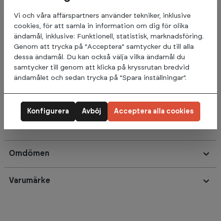
studs och är byggda för att hålla hög kvalitet till ett mycket
Vi och våra affärspartners använder tekniker, inklusive
konkurrenskraftigt pris.
cookies, för att samla in information om dig för olika
Det bör noteras att deras diameter är i enlighet med IWF-
ändamål, inklusive: Funktionell, statistisk, marknadsföring.
standarderna.
Genom att trycka på "Acceptera" samtycker du till alla
dessa ändamål. Du kan också välja vilka ändamål du
Tjocklek:
samtycker till genom att klicka på kryssrutan bredvid
5KG: 25MM
ändamålet och sedan trycka på "Spara inställningar".
10KG: 32MM
15KG: 47MM
20KG: 73MM
Konfigurera
Avböj
Acceptera alla cookies
25KG: 83MM
Omdömen
Varumärke