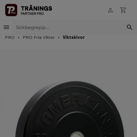
Skip to main content
PRO
PRO Fria Vikter
Viktskivor
Skip image gallery