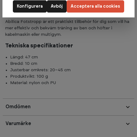
livslängd
Konfigurera
Avböj
Acceptera alla cookies
Kompakt design:
enkel att använda och förvara
Abilica Fotstropp är ett praktiskt tillbehör för dig som vill ha
mer effektiv och bekväm träning av ben och höfter i
kabelmaskin eller multigym.
Tekniska specifikationer
Längd: 47 cm
Bredd: 10 cm
Justerbar omkrets: 20–45 cm
Produktvikt: 100 g
Material: nylon och PU
Omdömen
Varumärke