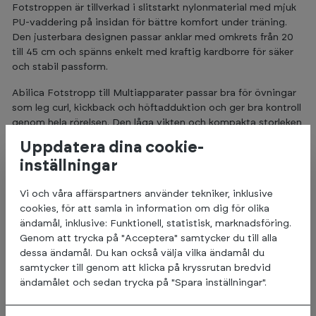
Fotstroppen är tillverkad i slitstarkt nylonmaterial med mjuk
PU-vaddering på insidan för bättre komfort under träning.
Den justerbara designen passar anklar med omkrets från 20
till 45 cm och spänns enkelt med kraftig kardborre för säker
och stabil passform.
Abilica Fotstropp till Multiapparater passar bra för övningar
som leg curl, kickback och höftadduktion och ger bra kontroll
genom hela rörelsen. Den låga vikten och kompakta storleken
gör stroppen enkel att förvara och använda tillsammans med
Uppdatera dina cookie-
olika kabelmaskiner.
inställningar
Varför välja Abilica Fotstropp?
Vi och våra affärspartners använder tekniker, inklusive
Bekväm passform:
PU-vaddering ger behagligt stöd runt
cookies, för att samla in information om dig för olika
ankeln
ändamål, inklusive: Funktionell, statistisk, marknadsföring.
Justerbar storlek:
passar ankelomkrets från 20–45 cm
Genom att trycka på "Acceptera" samtycker du till alla
Stabilt fäste:
kraftig kardborre håller stroppen säkert på
dessa ändamål. Du kan också välja vilka ändamål du
plats
samtycker till genom att klicka på kryssrutan bredvid
Mångsidig användning:
passar för leg curl, kickback och
ändamålet och sedan trycka på "Spara inställningar".
höftövningar
Slitstarka material:
tillverkad i nylon och PU för lång