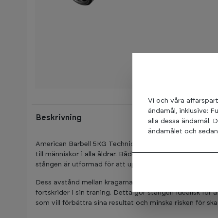
Vi och våra affärspart
ändamål, inklusive: F
Beskrivning
alla dessa ändamål. D
ändamålet och sedan t
American Barbell 5KG Technique Training Bar är ett utmär
till människor i alla åldrar. Både skaftet och hylsorna är
stången är utformad för att uppfylla IWF-specifikatione
Dess avstånd mellan kragarna matchar tävlingsskivstånga
fortskrider i sin träning. Detta gör stången idealisk för 
som vill förbättra sina resultat och minska risken för ska