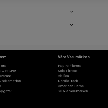
nst
Våra Varumärken
 oss
Inspire Fitness
t & returer
Sole Fitness
leverans
Abilica
& reklamation
NordicTrack
r
American Barbell
pgifter
Se alla varumärken