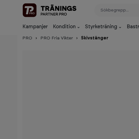
p to main content
Skip to search
Skip to main navigation
Kampanjer
Kondition
Styrketräning
Bast
PRO
PRO Fria Vikter
Skivstänger
Skip image gallery