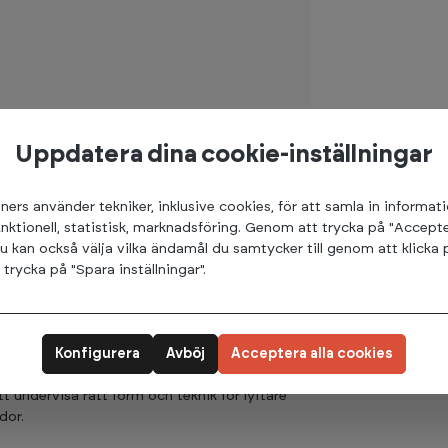
Uppdatera dina cookie-inställningar
ners använder tekniker, inklusive cookies, för att samla in informat
unktionell, statistisk, marknadsföring. Genom att trycka på "Accepte
u kan också välja vilka ändamål du samtycker till genom att klicka 
rycka på "Spara inställningar".
kt redskap för att lära ut korrekt lyftteknik
 tillverkade av högkvalitativt aluminium och
rna.
Konfigurera
Avböj
Acceptera alla cookies
r, vilket ger en smidig övergång när lyftare
att undervisa rätt form och teknik för lyftare
dor.