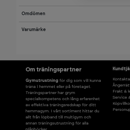
Omdömen
Varumärke
Kundtjä
Om träningspartner
Kontakta
Gymutrustning
för dig som vill kunna
Ångerrät
träna i hemmet eller på företaget.
Frakt & 
Träningspartner har grym
Service 
specialkompetens och lång erfarenhet
Köpvillko
av effektiva träningsredskap för ditt
Personup
hemmagym. I vårt sortiment hittar du
allt från löpband till multigym och
annan träningsutrustning för alla
plånböcker.