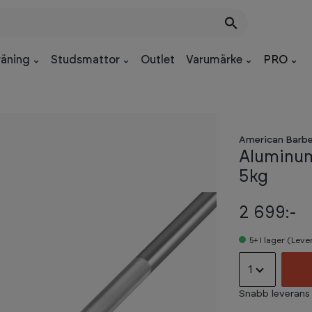
räning
Studsmattor
Outlet
Varumärke
PRO
American Barbe
Aluminum
5kg
2 699:-
5+
I lager (Lev
1
Snabb leverans