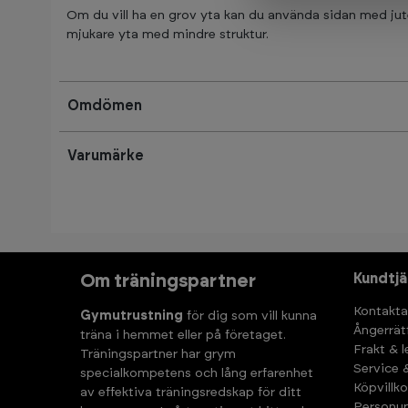
Om du vill ha en grov yta kan du använda sidan med ju
mjukare yta med mindre struktur.
Omdömen
Varumärke
Kundtjä
Om träningspartner
Kontakta
Gymutrustning
för dig som vill kunna
Ångerrät
träna i hemmet eller på företaget.
Frakt & 
Träningspartner har grym
Service 
specialkompetens och lång erfarenhet
Köpvillko
av effektiva träningsredskap för ditt
Personup