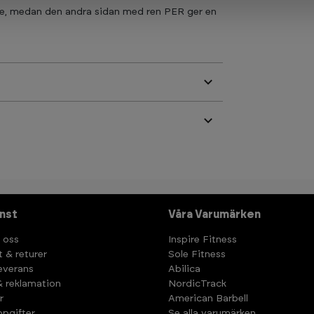
te, medan den andra sidan med ren PER ger en
nst
Våra Varumärken
 oss
Inspire Fitness
t & returer
Sole Fitness
leverans
Abilica
& reklamation
NordicTrack
r
American Barbell
pgifter
Se alla varumärken