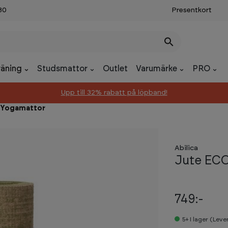
30
Presentkort
räning
Studsmattor
Outlet
Varumärke
PRO
Upp till 32% rabatt på löpband!
Yogamattor
Abilica
Jute EC
749:-
5+
I lager (Lev