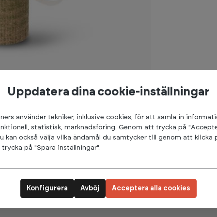
Uppdatera dina cookie-inställningar
ners använder tekniker, inklusive cookies, för att samla in informat
unktionell, statistisk, marknadsföring. Genom att trycka på "Accepte
u kan också välja vilka ändamål du samtycker till genom att klicka 
Polymer Environmental Resin) och naturliga
rycka på "Spara inställningar".
ute är en snabbväxande växt som gör att denna
änder och fötter, samtidigt som den är stabil
100% oblekt bomull och är 175 x 61 cm stor.
Konfigurera
Avböj
Acceptera alla cookies
t ligga på och den kan användas på båda