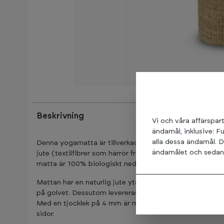
Beskrivning
Vi och våra affärspart
ändamål, inklusive: F
alla dessa ändamål. D
Denna yogamatta är tillverkad av en miljövänlig PER (
ändamålet och sedan t
jute (textilfibrer som härrör från juteväxtstammar). J
matta är 100% biologiskt nedbrytbar.
Mattan har en naturlig jute yta som ger bra grepp för h
på golvet. Dessutom levereras mattan med en bärrem i 
Med en tjocklek på 4 mm är mattan mjuk och bekväm at
sidor.