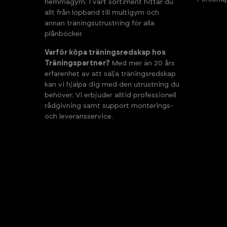
hemmagym. I vårt sortiment hittar du
allt från löpband till multigym och
annan träningsutrustning för alla
plånböcker.
Varför köpa träningsredskap hos
Träningspartner?
Med mer än 20 års
erfarenhet av att sälja träningsredskap
kan vi hjälpa dig med den utrustning du
behöver. Vi erbjuder alltid professionell
rådgivning samt support monterings-
och leveransservice.