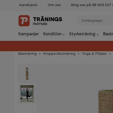
Kundtjänst
Om oss
Ring oss på 08-503 527 
p to main content
Skip to search
Skip to main navigation
Kampanjer
Kondition
Styrketräning
Bast
Basträning
Kroppsviktsträning
Yoga & Pilates
Skip image gallery