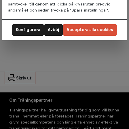
samtycker till genom att klicka på kryssrutan bredvid
ändamålet och sedan trycka på "Spara inställningar".
Omdömen
Konfigurera
Avböj
Acceptera alla cookies
Varumärke
Skriv ut
Om Träningspartner
Träningspartner har gymutrustning för dig som vill kunna 
träna i hemmet eller på företaget. Träningspartner har 
grym specialkompetens och lång erfarenhet av effektiva 
träningsredskap för ditt hemmagym. I vårt sortiment 