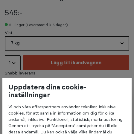
549:-
5+
I lager (Leveranstid 3-5 dagar)
Select
Vikt
7 kg
1
Lägg till i kundvagnen
Snabb leverans
Uppdatera dina cookie-
inställningar
Beskrivning
Vi och våra affärspartners använder tekniker, inklusive
cookies, för att samla in information om dig för olika
Denna hantel är klädd i neopren för en behaglig
ändamål, inklusive: Funktionell, statistisk, marknadsföring.
träningsupplevelse.
Genom att trycka på "Acceptera" samtycker du till alla
Den säljs styckvis och finns i vikter från 1 kg till 10 kg.
dessa ändamål. Du kan också välja vilka ändamål du