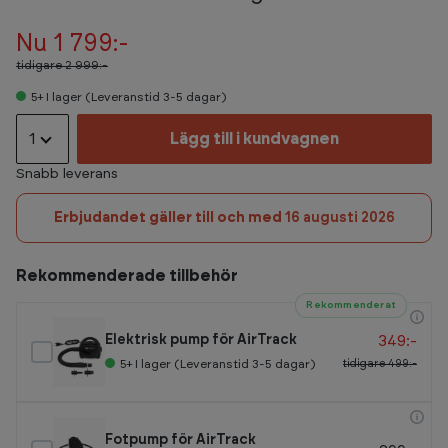
Nu 1 799:-
tidigare
2 999:-
5+
I lager (Leveranstid 3-5 dagar)
1
Lägg till i kundvagnen
Snabb leverans
Erbjudandet gäller till och med
16 augusti 2026
Rekommenderade tillbehör
Rekommenderat
349:-
Elektrisk pump för AirTrack
tidigare
499:-
5+
I lager (Leveranstid 3-5 dagar)
Fotpump för AirTrack