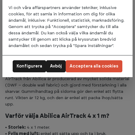
hopp och annan aktivitet.
Vi och våra affärspartners använder tekniker, inklusive
cookies, för att samla in information om dig för olika
Passar för både nybörjare och aktiva utövare. Kan användas
ändamål, inklusive: Funktionell, statistisk, marknadsföring.
både inne och ute, och i vatten. Perfekt för att öva på hjul,
Genom att trycka på "Acceptera" samtycker du till alla
flick-flack, araber, salto och andra övningar. Lämpar sig
dessa ändamål. Du kan också välja vilka ändamål du
mycket väl som träningsmatta för gymnastik, cheerleading
samtycker till genom att klicka på kryssrutan bredvid
och tumbling.
ändamålet och sedan trycka på "Spara inställningar".
Längden på träningsmattan är 4 meter, med 1 meters bredd
och 10 cm tjocklek på mattan. Max användarvikt är 150 kg.
Konfigurera
Avböj
Acceptera alla cookies
Färgen är svart/grå kombination.
AirTrack från Abilica är producerad av mycket solida material
(DWF – double wall fabric) och gjord med förstärkning i alla
skarvar. Gummihandtag på sidorna gör den enkel att flytta
runt. Vikten är 12 kg, och den är enkel att packa ihop/sätta
upp.
Varför välja Abilica AirTrack 4 x 1 m?
•
Storlek:
4 x 1 meter.
•
Fylls med luft:
enkel att sätta upp och ta i bruk.