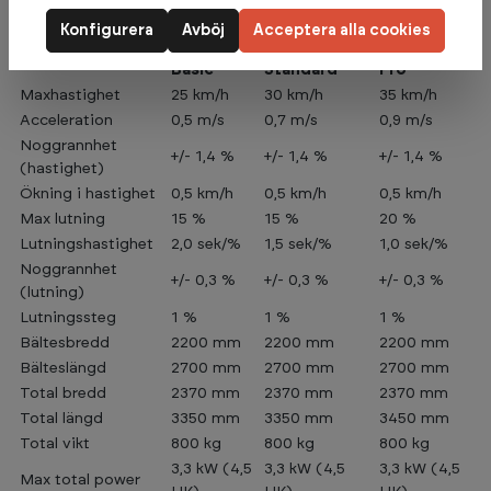
Här är specifikationer för de olika versionerna:
Konfigurera
Avböj
Acceptera alla cookies
XC 3000
XC 3000
XC 3000
Specifikation
Basic
Standard
Pro
Maxhastighet
25 km/h
30 km/h
35 km/h
Acceleration
0,5 m/s
0,7 m/s
0,9 m/s
Noggrannhet
+/- 1,4 %
+/- 1,4 %
+/- 1,4 %
(hastighet)
Ökning i hastighet
0,5 km/h
0,5 km/h
0,5 km/h
Max lutning
15 %
15 %
20 %
Lutningshastighet
2,0 sek/%
1,5 sek/%
1,0 sek/%
Noggrannhet
+/- 0,3 %
+/- 0,3 %
+/- 0,3 %
(lutning)
Lutningssteg
1 %
1 %
1 %
Bältesbredd
2200 mm
2200 mm
2200 mm
Bälteslängd
2700 mm
2700 mm
2700 mm
Total bredd
2370 mm
2370 mm
2370 mm
Total längd
3350 mm
3350 mm
3450 mm
Total vikt
800 kg
800 kg
800 kg
3,3 kW (4,5
3,3 kW (4,5
3,3 kW (4,5
Max total power