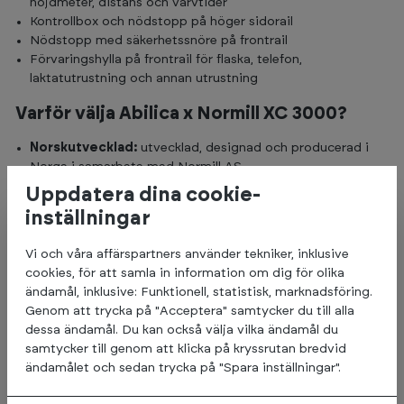
höjdmeter, distans och varvtider
Kontrollbox och nödstopp på höger sidorail
Nödstopp med säkerhetssnöre på frontrail
Förvaringshylla på frontrail för flaska, telefon,
laktatutrustning och annan utrustning
Varför välja Abilica x Normill XC 3000?
Norskutvecklad:
utvecklad, designad och producerad i
Norge i samarbete med Normill AS.
Stor löpyta:
bälte på 220 × 270 cm ger gott om plats för
Uppdatera dina cookie-
både skate och klassisk rullskidåkning.
inställningar
Låg bälteshöjd:
endast 42 cm över golvet och kräver
mindre takhöjd än motsvarande møller.
Vi och våra affärspartners använder tekniker, inklusive
Multisport:
utvecklad för rullskidor, cykel, löpning, rullstol
cookies, för att samla in information om dig för olika
och randonee.
ändamål, inklusive: Funktionell, statistisk, marknadsföring.
Normill Pro Panel:
20" touchskärm med
Genom att trycka på "Acceptera" samtycker du till alla
intervallprogrammering, Bluetooth och omfattande
dessa ändamål. Du kan också välja vilka ändamål du
träningsdata.
samtycker till genom att klicka på kryssrutan bredvid
Tre modellvarianter:
tillgänglig som Basic, Standard och
ändamålet och sedan trycka på "Spara inställningar".
Pro.