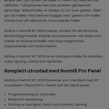
lämpar den sig mycket väl både för skate och klassiskt på
rullskidor. Två personer kan utan problem gå klassiskt
samtidigt. Bälteshöjden är endast 42 cm över golvet, vilket
gör att møllen inte behöver byggas ned i golvet och ställer
mindre krav på takhöjd än motsvarande møller.
Abilica x Normill XC 3000 passar utmärkt för elitidrottare,
elitidrottsgymnasier, klubbar, privatpersoner och andra som
önskar en multisportmølle med hög noggrannhet,
topprestanda och norsk kvalitet.
Abilica x Normill XC 3000 är en multisportmølle för rullskidor,
cykel, löpning, rullstol och randonee.
Komplett utrustad med Normill Pro Panel
Abilica x Normill XC 3000 levereras som standard med 20"
touchskärm (Normill Pro Panel) och har bland annat:
Programmering av intervaller
Bluetooth-anslutning
Visning av hastighet (km/h och min/km), lutning,