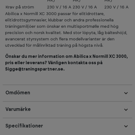
HK)
HK)
HK)
Krav på ström
230 V / 16 A
230 V / 16 A
230 V / 16 A
Abilica x Normill XC 3000 passar för elitidrottare,
elitidrottsgymnasier, klubbar och andra professionella
träningsmiljöer som önskar en multisportmølle med hög
precision och norsk kvalitet. Med stor löpyta, låg bälteshöjd,
avancerat styrsystem och flera modellvarianter är den
utvecklad för målinriktad träning på högsta nivå.
Önskar du mer information om Abilica x Normill XC 3000,
pris eller leverans? Vänligen kontakta oss på
Sigge@traningspartner.se.
Omdömen
Varumärke
Specifikationer