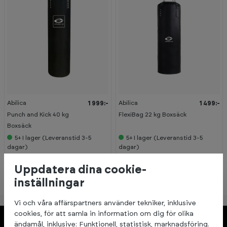
Abilica
Abilica
1 999:-
1 499:-
Punch and Kick 40 kg
FlexiBag 22 kg Boxsäck
Boxsäck
5+
I lager (Leveranstid 3-5
5+
I lager (Leveranstid 3-5
dagar)
dagar)
Uppdatera dina cookie-
inställningar
Vi och våra affärspartners använder tekniker, inklusive
cookies, för att samla in information om dig för olika
Om Träningspartner
ändamål, inklusive: Funktionell, statistisk, marknadsföring.