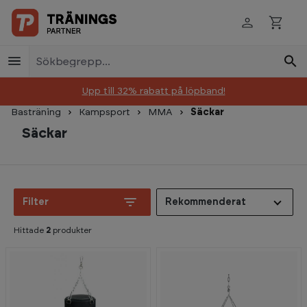
Skip to main content
Upp till 32% rabatt på löpband!
Basträning
Kampsport
MMA
Säckar
Säckar
Filter
Rekommenderat
Hittade
2
produkter