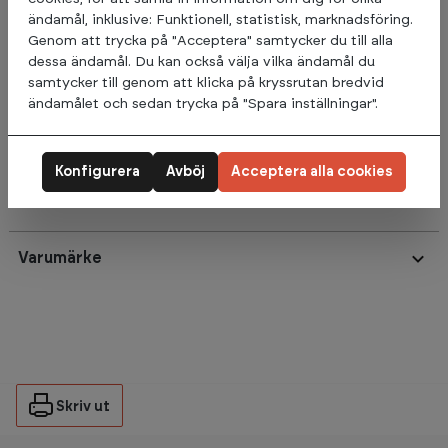
ändamål, inklusive: Funktionell, statistisk, marknadsföring.
Genom att trycka på "Acceptera" samtycker du till alla
Träningshandskar tillverkade i mjukt läder och med väl
dessa ändamål. Du kan också välja vilka ändamål du
tilltagen vaddering i handflatan för optimal komfort.
samtycker till genom att klicka på kryssrutan bredvid
ändamålet och sedan trycka på "Spara inställningar".
Designade för att skydda dina händer från skavsår och
obehag under träning.
Konfigurera
Avböj
Acceptera alla cookies
Omdömen
Varumärke
Skriv ut