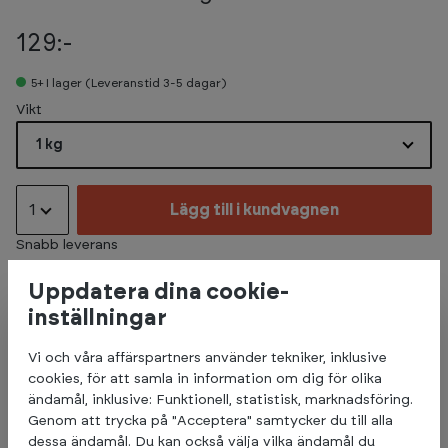
129:-
5+
I lager (Leveranstid 3-5 dagar)
Select
Vikt
1 kg
1
Lägg till i kundvagnen
Snabb leverans
Uppdatera dina cookie-
inställningar
Beskrivning
Vi och våra affärspartners använder tekniker, inklusive
cookies, för att samla in information om dig för olika
Denna hantel är klädd i neopren för en behaglig
ändamål, inklusive: Funktionell, statistisk, marknadsföring.
träningsupplevelse.
Genom att trycka på "Acceptera" samtycker du till alla
Den säljs styckvis och finns i vikter från 1 kg till 10 kg.
dessa ändamål. Du kan också välja vilka ändamål du