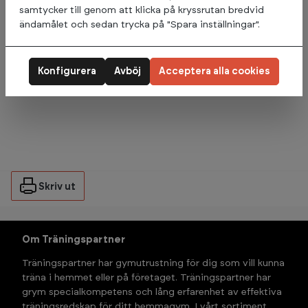
samtycker till genom att klicka på kryssrutan bredvid
ändamålet och sedan trycka på "Spara inställningar".
Omdömen
Konfigurera
Avböj
Acceptera alla cookies
Varumärke
Skriv ut
Om Träningspartner
Träningspartner har gymutrustning för dig som vill kunna 
träna i hemmet eller på företaget. Träningspartner har 
grym specialkompetens och lång erfarenhet av effektiva 
träningsredskap för ditt hemmagym. I vårt sortiment 