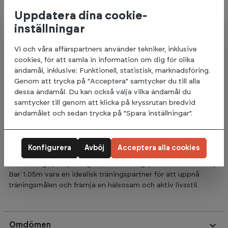
Monkey Bar 1.05m säkerställer säkerhet och hållbarhet under
Uppdatera dina cookie-
träningen, vilket gör den till en pålitlig partner för både
hemmagym och kommersiella träningsanläggningar. Den
inställningar
robusta designen är utformad för att klara av belastningen
från olika träningsrutiner och ger användaren en stabil
Vi och våra affärspartners använder tekniker, inklusive
plattform för att utföra sina övningar.
cookies, för att samla in information om dig för olika
ändamål, inklusive: Funktionell, statistisk, marknadsföring.
Den ergonomiska utformningen av monkey baren ger
Genom att trycka på "Acceptera" samtycker du till alla
användaren ett bekvämt grepp och möjliggör en effektiv
dessa ändamål. Du kan också välja vilka ändamål du
träning för överkroppsmusklerna. Dessutom erbjuder den
samtycker till genom att klicka på kryssrutan bredvid
användare möjligheten att utveckla sin styrka, uthållighet och
ändamålet och sedan trycka på "Spara inställningar".
muskeltoning genom en rad olika träningsvarianter.
Oavsett om användaren är en nybörjare som strävar efter att
Konfigurera
Avböj
Acceptera alla cookies
förbättra sin överkroppsstyrka eller en erfaren atlet som vill
utmana sig själv ytterligare, kan Träningspartner Pro Monkey
Bar 1.05m vara en idealisk träningspartner för att uppnå
träningsmålen och främja en hälsosam och aktiv livsstil.
Omdömen