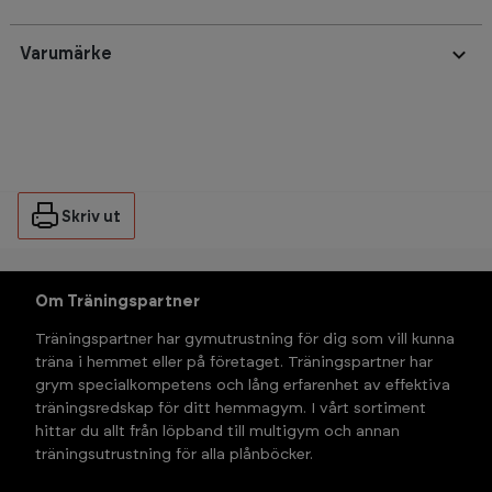
Varumärke
Skriv ut
Om Träningspartner
Träningspartner har gymutrustning för dig som vill kunna 
träna i hemmet eller på företaget. Träningspartner har 
grym specialkompetens och lång erfarenhet av effektiva 
träningsredskap för ditt hemmagym. I vårt sortiment 
hittar du allt från löpband till multigym och annan 
träningsutrustning för alla plånböcker.