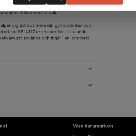
n integrerad REP-räknare och
vändarens telefon och dryck.
jälper dig att optimera din gympotential och
torized SP-4317 är en estetiskt tilltalande
 bekväm att använda och ingår i en komplett
nst
Våra Varumärken