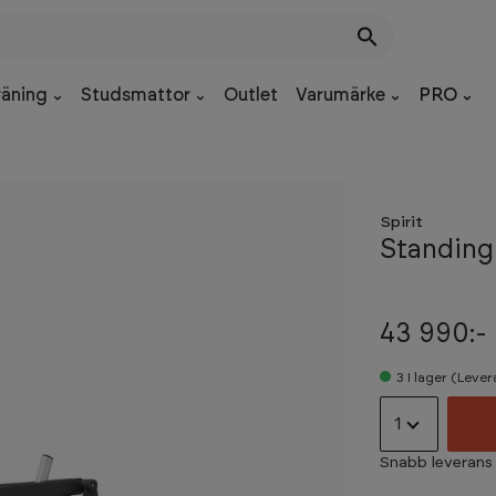
räning
Studsmattor
Outlet
Varumärke
PRO
Spirit
Standing
43 990:-
3
I lager (Leve
1
Snabb leverans