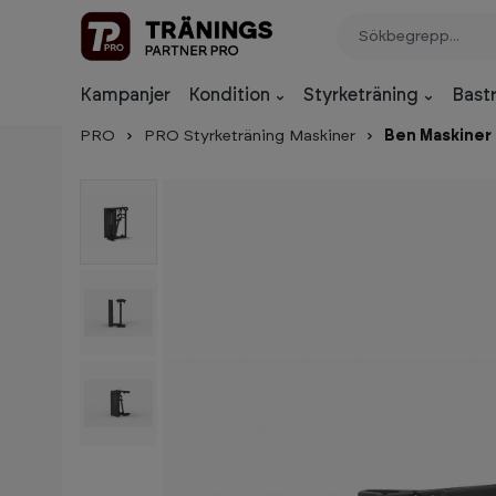
p to main content
Skip to search
Skip to main navigation
Kampanjer
Kondition
Styrketräning
Bast
PRO
PRO Styrketräning Maskiner
Ben Maskiner
Skip image gallery