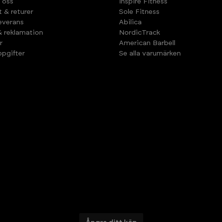
 oss
Inspire Fitness
t & returer
Sole Fitness
leverans
Abilica
& reklamation
NordicTrack
r
American Barbell
pgifter
Se alla varumärken