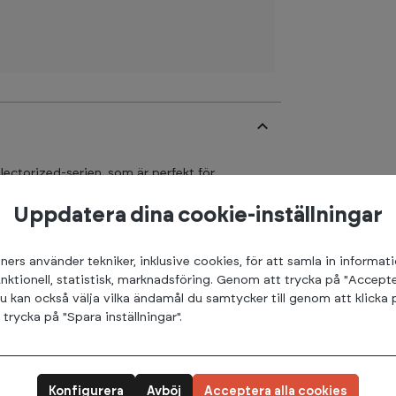
electorized-serien, som är perfekt för
askinerna har en kompakt design som gör det
ing. Med en kombination av teknik och design,
Uppdatera dina cookie-inställningar
a förväntningar.
ners använder tekniker, inklusive cookies, för att samla in informat
lerna är genom tunga stående vadhöjningar,
unktionell, statistisk, marknadsföring. Genom att trycka på "Accepte
kinen för jobbet. Med sin smarta och
u kan också välja vilka ändamål du samtycker till genom att klicka 
ttillgänglig höjdjustering som passar
rycka på "Spara inställningar".
nen tränar vadmusklerna vid både knä- och
l rörelseomfång.
som användarna hålls bekväma och stabila.
Konfigurera
Avböj
Acceptera alla cookies
h högkvalitativa sittdynor som garanterar