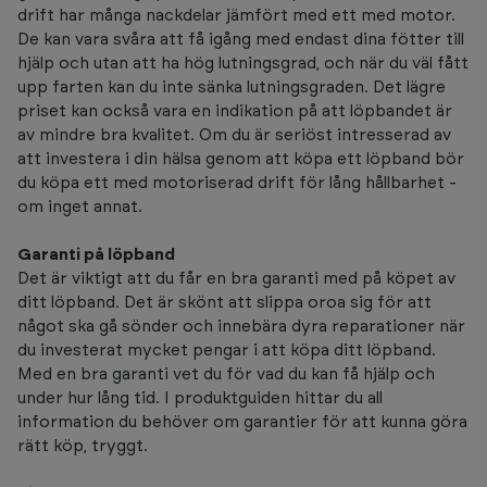
drift har många nackdelar jämfört med ett med motor.
De kan vara svåra att få igång med endast dina fötter till
hjälp och utan att ha hög lutningsgrad, och när du väl fått
upp farten kan du inte sänka lutningsgraden. Det lägre
priset kan också vara en indikation på att löpbandet är
av mindre bra kvalitet. Om du är seriöst intresserad av
att investera i din hälsa genom att köpa ett löpband bör
du köpa ett med motoriserad drift för lång hållbarhet -
om inget annat.
Garanti på löpband
Det är viktigt att du får en bra garanti med på köpet av
ditt löpband. Det är skönt att slippa oroa sig för att
något ska gå sönder och innebära dyra reparationer när
du investerat mycket pengar i att köpa ditt löpband.
Med en bra garanti vet du för vad du kan få hjälp och
under hur lång tid. I produktguiden hittar du all
information du behöver om garantier för att kunna göra
rätt köp, tryggt.