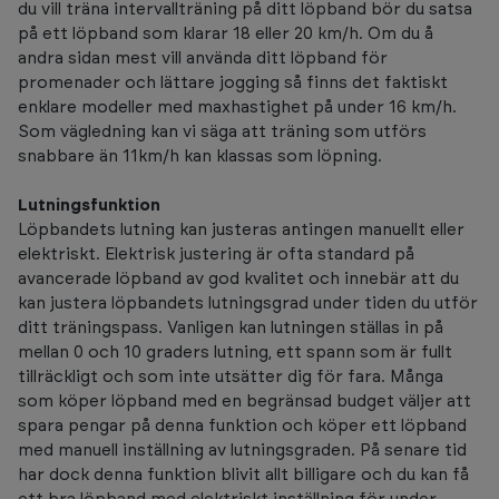
du vill träna intervallträning på ditt löpband bör du satsa
på ett löpband som klarar 18 eller 20 km/h. Om du å
andra sidan mest vill använda ditt löpband för
promenader och lättare jogging så finns det faktiskt
enklare modeller med maxhastighet på under 16 km/h.
Som vägledning kan vi säga att träning som utförs
snabbare än 11km/h kan klassas som löpning.
Lutningsfunktion
Löpbandets lutning kan justeras antingen manuellt eller
elektriskt. Elektrisk justering är ofta standard på
avancerade löpband av god kvalitet och innebär att du
kan justera löpbandets lutningsgrad under tiden du utför
ditt träningspass. Vanligen kan lutningen ställas in på
mellan 0 och 10 graders lutning, ett spann som är fullt
tillräckligt och som inte utsätter dig för fara. Många
som köper löpband med en begränsad budget väljer att
spara pengar på denna funktion och köper ett löpband
med manuell inställning av lutningsgraden. På senare tid
har dock denna funktion blivit allt billigare och du kan få