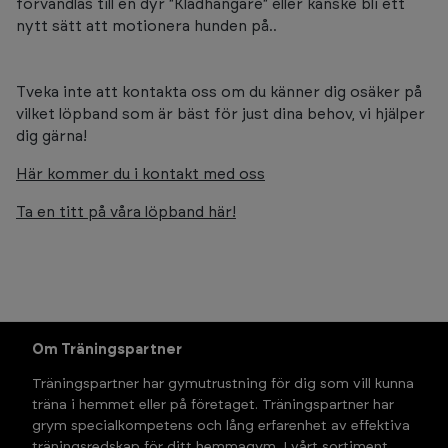
förvandlas till en dyr "Klädhängare" eller kanske bli ett
nytt sätt att motionera hunden på..
Tveka inte att kontakta oss om du känner dig osäker på
vilket löpband som är bäst för just dina behov, vi hjälper
dig gärna!
Här kommer du i kontakt med oss
Ta en titt på våra löpband här!
Om Träningspartner
Träningspartner har gymutrustning för dig som vill kunna 
träna i hemmet eller på företaget. Träningspartner har 
grym specialkompetens och lång erfarenhet av effektiva 
träningsredskap för ditt hemmagym. I vårt sortiment 