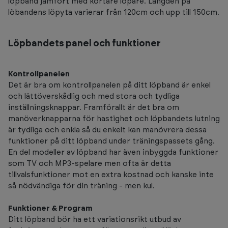
löpband jämfört med kortare löpare. Längden på
löbandens löpyta varierar från 120cm och upp till 150cm.
Löpbandets panel och funktioner
Kontrollpanelen
Det är bra om kontrollpanelen på ditt löpband är enkel
och lättöverskådlig och med stora och tydliga
inställningsknappar. Framförallt är det bra om
manöverknapparna för hastighet och löpbandets lutning
är tydliga och enkla så du enkelt kan manövrera dessa
funktioner på ditt löpband under träningspassets gång.
En del modeller av löpband har även inbyggda funktioner
som TV och MP3-spelare men ofta är detta
tillvalsfunktioner mot en extra kostnad och kanske inte
så nödvändiga för din träning - men kul.
Funktioner & Program
Ditt löpband bör ha ett variationsrikt utbud av