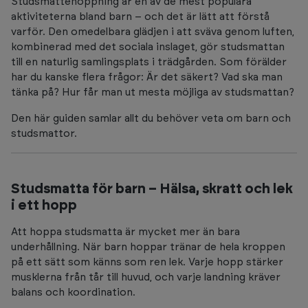
Studsmattehoppning är en av de mest populära
aktiviteterna bland barn – och det är lätt att förstå
varför. Den omedelbara glädjen i att sväva genom luften,
kombinerad med det sociala inslaget, gör studsmattan
till en naturlig samlingsplats i trädgården. Som förälder
har du kanske flera frågor: Är det säkert? Vad ska man
tänka på? Hur får man ut mesta möjliga av studsmattan?
Den här guiden samlar allt du behöver veta om barn och
studsmattor.
Studsmatta för barn – Hälsa, skratt och lek
i ett hopp
Att hoppa studsmatta är mycket mer än bara
underhållning. När barn hoppar tränar de hela kroppen
på ett sätt som känns som ren lek. Varje hopp stärker
musklerna från tår till huvud, och varje landning kräver
balans och koordination.