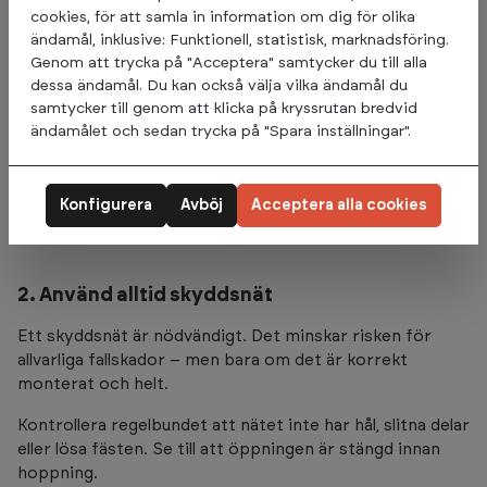
1. Hoppa alltid en i taget
cookies, för att samla in information om dig för olika
ändamål, inklusive: Funktionell, statistisk, marknadsföring.
De flesta skador sker när flera barn hoppar samtidigt.
Genom att trycka på "Acceptera" samtycker du till alla
När ett barn landar medan ett annat är i luften uppstår
dessa ändamål. Du kan också välja vilka ändamål du
oförutsägbara krafter. Mindre barn riskerar att kastas
samtycker till genom att klicka på kryssrutan bredvid
upp högre än väntat eller att barnen landar på varandra.
ändamålet och sedan trycka på "Spara inställningar".
Inför en tydlig regel från början: endast ett barn på
studsmattan åt gången. Använd gärna turtagning eller
Konfigurera
Avböj
Acceptera alla cookies
timer.
2. Använd alltid skyddsnät
Ett skyddsnät är nödvändigt. Det minskar risken för
allvarliga fallskador – men bara om det är korrekt
monterat och helt.
Kontrollera regelbundet att nätet inte har hål, slitna delar
eller lösa fästen. Se till att öppningen är stängd innan
hoppning.