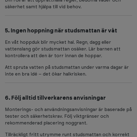
Din roll är att upprätthålla regler, bedöma väder och
säkerhet samt hjälpa till vid behov.
5. Ingen hoppning när studsmattan är våt
En våt hoppduk blir mycket hal. Regn, dagg eller
vattenslang gör studsmattan osäker. Lär barnen att
kontrollera att den är torr innan de hoppar.
Att spruta vatten på studsmattan under varma dagar är
inte en bra idé – det ökar halkrisken.
6. Följ alltid tillverkarens anvisningar
Monterings- och användningsanvisningar är baserade på
tester och säkerhetskrav. Följ viktgränser och
rekommenderad placering noggrant.
Tillräckligt fritt utrymme runt studsmattan och korrekt