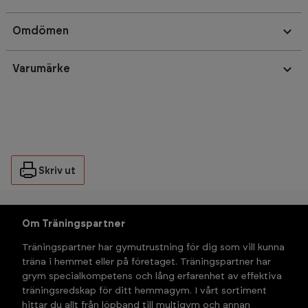
Omdömen
Varumärke
Skriv ut
Om Träningspartner
Träningspartner har gymutrustning för dig som vill kunna 
träna i hemmet eller på företaget. Träningspartner har 
grym specialkompetens och lång erfarenhet av effektiva 
träningsredskap för ditt hemmagym. I vårt sortiment 
hittar du allt från löpband till multigym och annan 