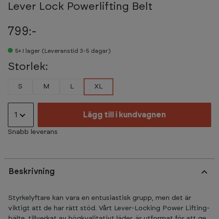
Lever Lock Powerlifting Belt
799:-
5+
I lager (Leveranstid 3-5 dagar)
Storlek:
S
M
L
XL
1
Lägg till i kundvagnen
Snabb leverans
Beskrivning
Styrkelyftare kan vara en entusiastisk grupp, men det är
viktigt att de har rätt stöd. Vårt Lever-Locking Power Lifting-
bälte, tillverkat av högkvalitativt läder, är utformat för att ge