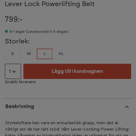
Lever Lock Powerlifting Belt
799:-
5+
I lager (Leveranstid 3-5 dagar)
Storlek:
S
M
L
XL
1
Lägg till i kundvagnen
Snabb leverans
Beskrivning
Styrkelyftare kan vara en entusiastisk grupp, men det är
viktigt att de har rätt stöd. Vårt Lever-Locking Power Lifting-
bälte, tillverkat av högkvalitativt läder, är utformat för att ge