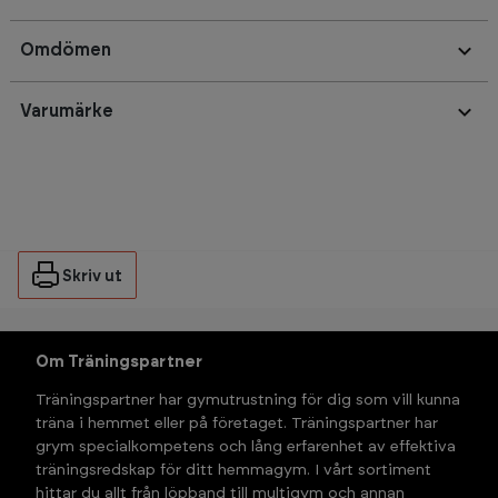
Omdömen
Varumärke
Skriv ut
Om Träningspartner
Träningspartner har gymutrustning för dig som vill kunna 
träna i hemmet eller på företaget. Träningspartner har 
grym specialkompetens och lång erfarenhet av effektiva 
träningsredskap för ditt hemmagym. I vårt sortiment 
hittar du allt från löpband till multigym och annan 