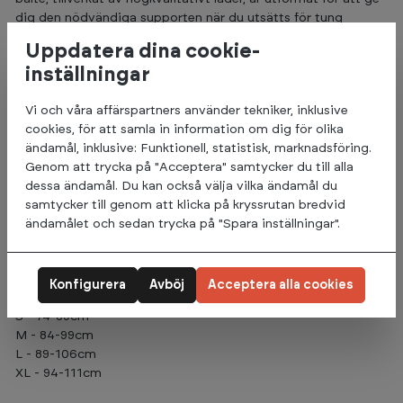
dig den nödvändiga supporten när du utsätts för tung
belastning.
Uppdatera dina cookie-
Bältet har en stödbredd på 4" längs hela dess längd och ett
inställningar
lås med snabbkopplingsspak, vilket gör det lätt att justera
och säkert att använda under de mest krävande lyftningarna.
Vi och våra affärspartners använder tekniker, inklusive
cookies, för att samla in information om dig för olika
Det ger också optimalt stöd för dina magmuskler och
ändamål, inklusive: Funktionell, statistisk, marknadsföring.
ländrygg när du behöver det som mest.
Genom att trycka på "Acceptera" samtycker du till alla
dessa ändamål. Du kan också välja vilka ändamål du
- 10cm bälteshöjd (ryggstöd)
samtycker till genom att klicka på kryssrutan bredvid
- Svart mocka
ändamålet och sedan trycka på "Spara inställningar".
- Top Grain äkta läder
- Spaklås för snabb och säker passform
Storlek:
Konfigurera
Avböj
Acceptera alla cookies
S - 74-89cm
M - 84-99cm
L - 89-106cm
XL - 94-111cm